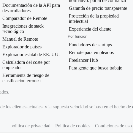
normativo: portal de confianza
Documentación de la API para
Garantía de precio transparente
desarrolladores
Protección de la propiedad
Comparador de Remote
intelectual
Integraciones de stack
Experiencia del cliente
tecnológico
Por función
Manual de Remote
Fundadores de startups
Explorador de países
Remote para empleados
Explorador estatal de EE. UU.
Freelancer Hub
Calculadora del coste por
empleado
Para gente que busca trabajo
Herramienta de riesgo de
clasificación errónea
ados.
r de los clientes actuales, y la supuesta velocidad se basa en el hecho d
política de privacidad
Política de cookies
Condiciones de uso