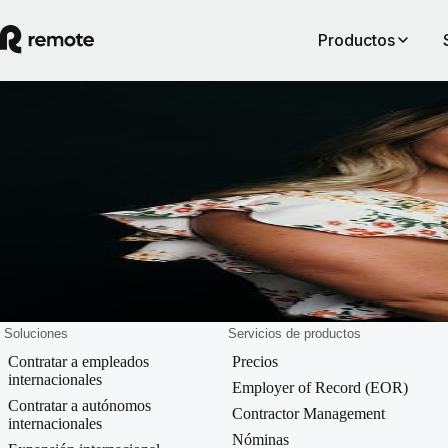
Productos
Blog
Hallie Wiseman
Hallie is the Manager of Community at Remote and responsible for bui
out the world’s only community hub of its kind, built for remote
professionals around the globe. She is a passionate advocate and educa
for professionals and leaders looking to improve remote-first work prac
Soluciones
Servicios de productos
Contratar a empleados
Precios
internacionales
Employer of Record (EOR)
Contratar a autónomos
Contractor Management
internacionales
Nóminas