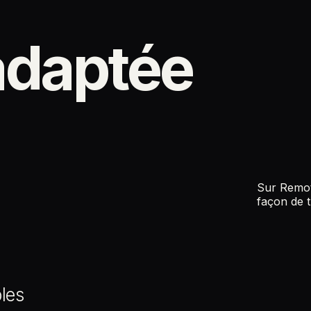
 adaptée
Sur Remote
façon de tr
les