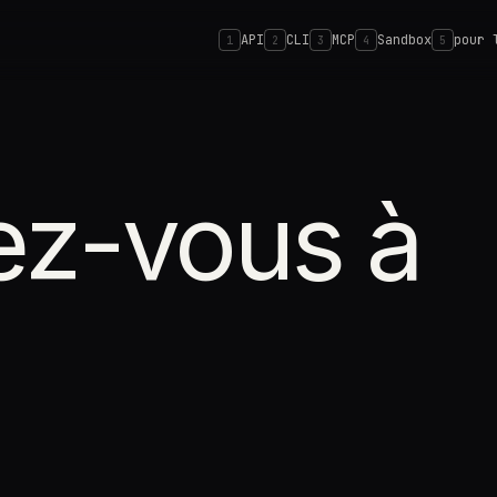
API
CLI
MCP
Sandbox
pour 
1
2
3
4
5
ez-vous à