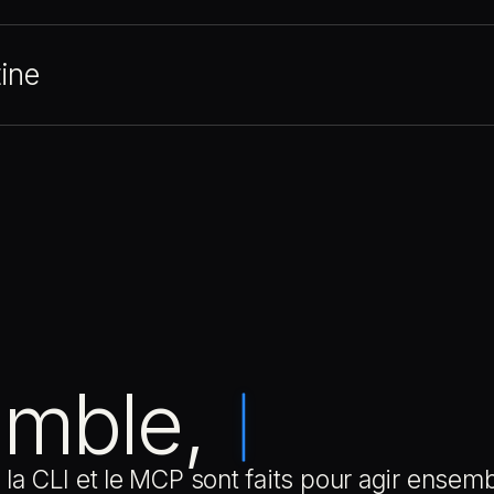
tine
CAS D’USAGE FRÉQUENTS
Synchronisez vos données lié
Automatisez des flux de tra
Connectez Remote à vos plat
CAS D’USAGE FRÉQUENTS
Approuvez vos requêtes depu
Programmez vos contrôles op
Récupérez les données de vo
emble,
CAS D’USAGE FRÉQUENTS
Analysez les données de ré
Réalisez des contrôles de c
, la CLI et le MCP sont faits pour agir ensemb
Posez des questions sur les 