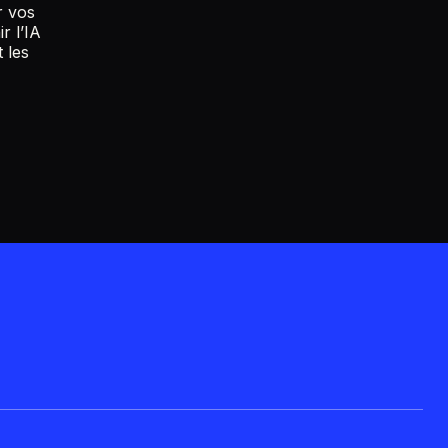
r vos
r l’IA
 les