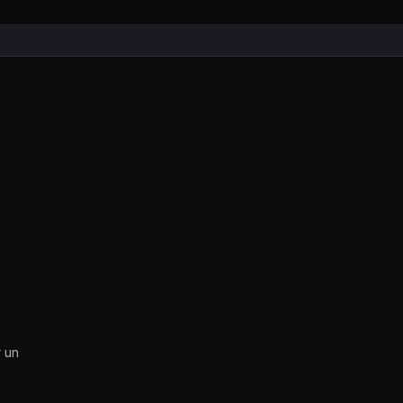
App personnalisée
 un