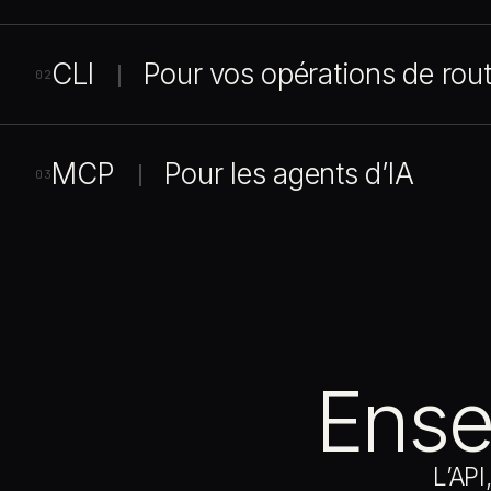
CLI
Pour vos opérations de rou
|
02
MCP
Pour les agents d’IA
|
03
Ens
L’API