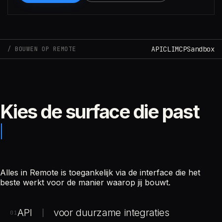
Claude
API
CLI
MCP
Sandbox
BOUWEN OP REMOTE
Kies de surface die past
Alles in Remote is toegankelijk via de interface die het
beste werkt voor de manier waarop jij bouwt.
API
voor duurzame integraties
|
01