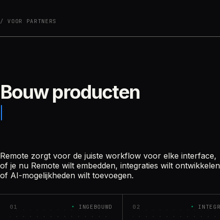
VOOR PARTNERS
Bouw producten
Remote zorgt voor de juiste workflow voor elke interface,
of je nu Remote wilt embedden, integraties wilt ontwikkelen
of AI-mogelijkheden wilt toevoegen.
01
INGEBOUWD
02
INTEG