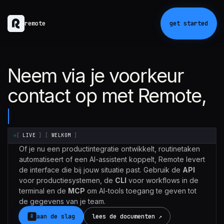
remote
get started
Neem via je voorkeur
contact op met Remote,
[
LIVE
]
[
WELKOM
]
Of je nu een productintegratie ontwikkelt, routinetaken
automatiseert of een AI-assistent koppelt, Remote levert
de interface die bij jouw situatie past. Gebruik de
API
voor productiesystemen, de
CLI
voor workflows in de
terminal en de
MCP
om AI-tools toegang te geven tot
de gegevens van je team.
aan de slag
lees de documenten ↗
R