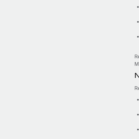
R
M
N
R