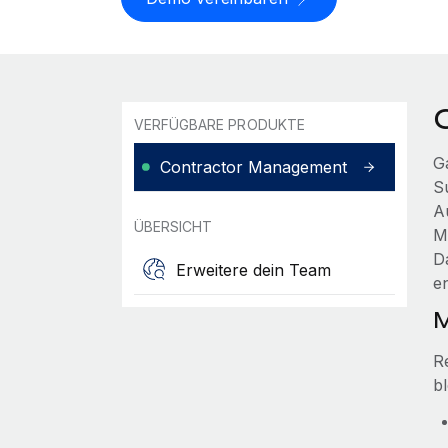
VERFÜGBARE PRODUKTE
G
Contractor Management
S
A
ÜBERSICHT
M
D
Erweitere dein Team
e
M
R
b