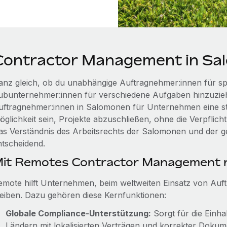
Contractor Management in Sa
anz gleich, ob du unabhängige Auftragnehmer:innen für spez
ubunternehmer:innen für verschiedene Aufgaben hinzuzieh
uftragnehmer:innen in Salomonen für Unternehmen eine str
öglichkeit sein, Projekte abzuschließen, ohne die Verpflich
as Verständnis des Arbeitsrechts der Salomonen und der ge
ntscheidend.
it Remotes Contractor Management r
emote hilft Unternehmen, beim weltweiten Einsatz von Au
leiben. Dazu gehören diese Kernfunktionen:
Globale Compliance‑Unterstützung:
Sorgt für die Einha
Ländern mit lokalisierten Verträgen und korrekter Dokum