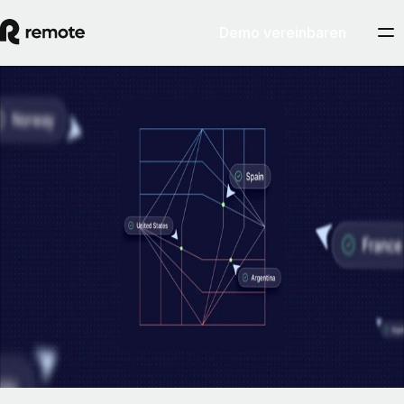
Demo vereinbaren
EOR & PEO
Die eigene Beschäftigungsinfrastruktur:
Grundvoraussetzung für einen
rechtskonformen EOR-Service
In wenigen Jahren sind der Arbeitsmarkt und die Belegschaften vieler
Firmen deutlich internationaler geworden. So entstand auch die
Notwendigkeit einer wirksamen Lösung zur Verwaltung
länderübergreifend verteilter Teams.
By
Pim Altena
Artikel lesen