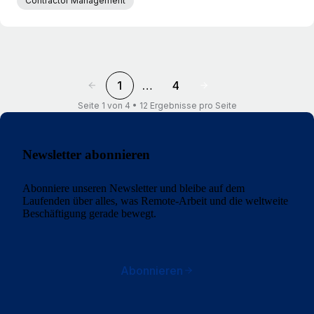
Contractor Management
1
…
4
Seite 1 von 4 • 12 Ergebnisse pro Seite
Newsletter abonnieren
Abonniere unseren Newsletter und bleibe auf dem
Laufenden über alles, was Remote-Arbeit und die weltweite
Beschäftigung gerade bewegt.
Abonnieren