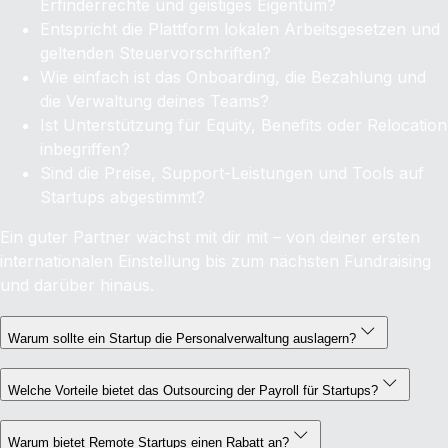
Erfinderrechte und geistiges Eigentum?
Entspricht die Plattform lokalen Arbeitsgesetzen und
geltenden Steuervorschriften?
Wie einfach ist das Onboarding, die Bezahlung und
die Verwaltung deines Teams?
Ist Unterstützung für Equity, Benefits oder Relocation
inbegriffen?
Sind die Preise, Support-Leistungen und Tools auf
Startups abgestimmt?
Ein guter Partner wächst mit dir mit – von deiner ersten
internationalen Einstellung bis zum nächsten Fundraising
und darüber hinaus.
Warum sollte ein Startup die Personalverwaltung auslagern?
Welche Vorteile bietet das Outsourcing der Payroll für Startups?
Warum bietet Remote Startups einen Rabatt an?