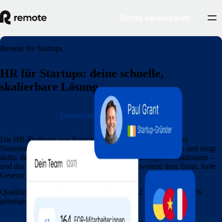
Demo vereinbaren
Remote for Startups
HR für Startups: deine schnelle,
skalierbare Lösung
Demotermin vereinbaren
Die HR-Plattform von Remote für Startups hilft dir bei jeder
Neueinstellung mit einem Onboarding in wenigen Minuten und sorgt
dafür, dass die globale Gehaltsabrechnung reibungslos funktioniert –
und das alles mit einer einzigen Plattform. Erweitere dein Team, halte
Gesetze ein und stell schnell Personal ein.
Qualifizierte Startups erhalten Remote nun 12 Monate lang 15 %
günstiger.