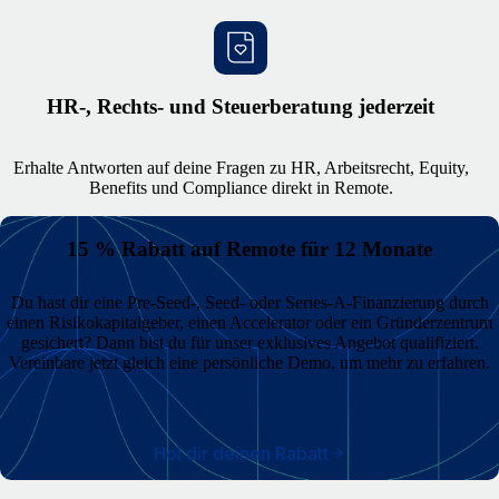
HR-, Rechts- und Steuerberatung jederzeit
Erhalte Antworten auf deine Fragen zu HR, Arbeitsrecht, Equity,
Benefits und Compliance direkt in Remote.
15 % Rabatt auf Remote für 12 Monate
Du hast dir eine Pre-Seed-, Seed- oder Series-A-Finanzierung durch
einen Risikokapitalgeber, einen Accelerator oder ein Gründerzentrum
gesichert? Dann bist du für unser exklusives Angebot qualifiziert.
Vereinbare jetzt gleich eine persönliche Demo, um mehr zu erfahren.
Hol dir deinen Rabatt