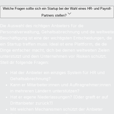
Welche Fragen sollte sich ein Startup bei der Wahl eines HR- und Payroll-
Partners stellen?
Die Auswahl des richtigen Anbieters für die
Personalverwaltung, Gehaltsabrechnung und die weltweite
Beschäftigung ist eine der wichtigsten Entscheidungen, die
ein Startup treffen muss. Ideal ist eine Plattform, die die
Dinge einfacher macht, dich bei deinen weltweiten Zielen
unterstützt und dein Unternehmen vor Risiken schützt.
Stell dir folgende Fragen:
Hat der Anbieter ein einziges System für HR und
Gehaltsabrechnung?
Kann er Mitarbeiter:innen und Auftragnehmer:innen
in mehreren Ländern unterstützen?
Hat er eigene Niederlassungen? (Oder greift er auf
Drittanbieter zurück?)
Mit welchen Mechanismen schützt der Anbieter