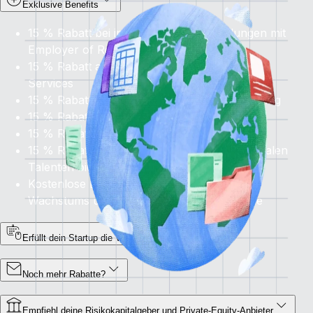
Exklusive Benefits
15 % Rabatt bei internationalen Einstellungen mit
Employer of Record
15 % Rabatt auf
alle
Contractor Management
Services
15 % Rabatt auf die globale Gehaltsabrechnung
15 % Rabatt auf PEO-Services in den USA
15 % Rabatt auf HRIS und Perform
15 % Rabatt auf
Recruit
, das Zugang zu globalen
Talenten bietet
Kostenlose Beratung zur Bewertung deines
Wachstums und deiner Beschäftigungspläne
Erfüllt dein Startup die Voraussetzungen?
Noch mehr Rabatte?
Empfiehl deine Risikokapitalgeber und Private-Equity-Anbieter