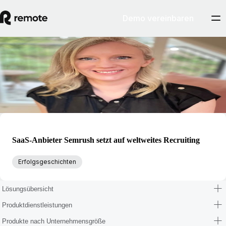
Demo vereinbaren
Blog
Marie Nayaka
Marie Nayaka ist Senior Customer Advocacy Manager bei Remote.
SaaS-Anbieter Semrush setzt auf weltweites Recruiting
Erfolgsgeschichten
Lösungsübersicht
Produktdienstleistungen
Produkte nach Unternehmensgröße