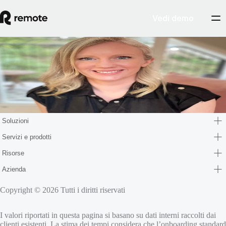
Vedi demo
Blog
Marie Nayaka
Marie Nayaka is the senior customer advocacy manager at Remote.
Soluzioni
Servizi e prodotti
Risorse
Azienda
Copyright © 2026 Tutti i diritti riservati
I valori riportati in questa pagina si basano su dati interni raccolti dai
clienti esistenti. La stima dei tempi considera che l’onboarding standard