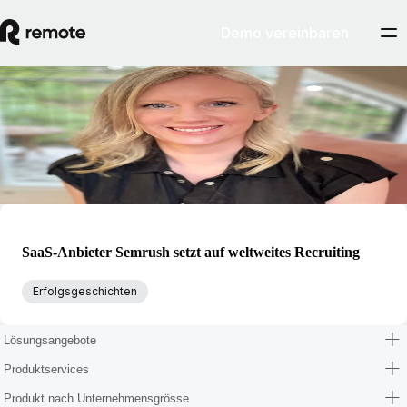
Demo vereinbaren
Blog
Marie Nayaka
Marie Nayaka ist Senior Customer Advocacy Manager bei Remote.
SaaS-Anbieter Semrush setzt auf weltweites Recruiting
Erfolgsgeschichten
Lösungsangebote
Produktservices
Produkt nach Unternehmensgrösse