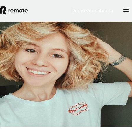
Demo vereinbaren
Blog
Anastasia Pshegodskaya
Anastasia ist Director of Talent Acquisition bei Remote. Sie engagiert
sich leidenschaftlich für Menschen und die Veränderungen und
Auswirkungen, die Technologien für sie mit sich bringen – dies ist die
treibende Kraft hinter ihrer Karriere im Bereich Personalbeschaffung
und ihrem Leben. Anastasias bisherige Berufserfahrung lag vor allem
im Bereich der Personalbeschaffung für große Unternehmen der
Technologiebranche.
Vor ihrer Tätigkeit bei Remote hat sie bei GitLab den globalen
Sourcing-Bereich von Grund auf aufgebaut und geleitet. Davor war sie
bei Uber und Dell für die Rekrutierung verantwortlich.