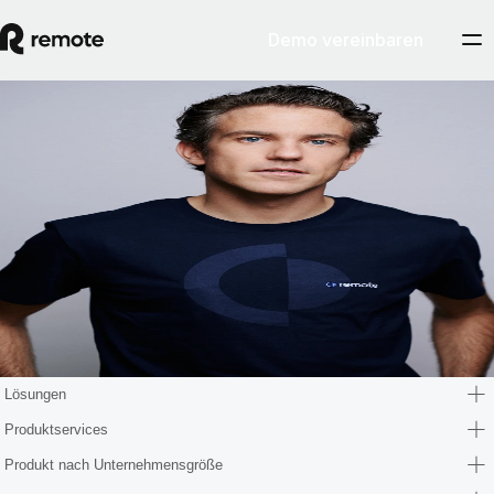
Demo vereinbaren
Blog
Roderick van Vliet
Roderick war früher Chief Risk Officer bei Remote und leitete in
dieser Position ein wachsendes internationales Team aus Expert:innen
für Rechtsfragen. Er begann seine Karriere im Strafrecht. Nach der
weltweiten Finanzkrise wechselte er zu EY und beriet weltweit
führende Finanzinstitute und Banken zum neuen (europäischen)
Aufsichtsrecht sowie zu Rechtskonformität und Risikomanagement.
Lösungen
Produktservices
Produkt nach Unternehmensgröße