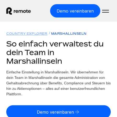
Demo vereinbaren
Startseite
COUNTRY EXPLORER
MARSHALLINSELN
Produkte
So einfach verwaltest du
dein Team in
Lösungen
WELTWEITE BESCHÄFTIGUNG
Marshallinseln
Globale Payroll
Ressourcen
WELTWEITE ABDECKUNG
Einfache, rechtssicher Payroll
Einfache Einstellung in Marshallinseln. Wir übernehmen für
Country Explorer
Preise
dein Team in Marshallinseln die gesamte Administration von
TOOLS UND RECHNER
Employer of Record
Länderspezifische Unterstützung bei der Einstellung
Gehaltsabrechnung über Benefits, Compliance und Steuern bis
Weltweites Wachstum ohne Kosten für Niederlassungen
Scheinselbstständigkeitsrisiko berechnen
hin zu Aktienoptionen – alles auf einer benutzerfreundlichen
Explorer für US-Bundesstaaten
Länderspezifische Einschätzung des
Plattform.
Contractor of Record
Einfache Einstellung in allen US-Bundesstaaten
Scheinselbstständigkeitsrisikos
Deutsch
Rechtssichere, weltweite Arbeit mit Freelancer:innen
Remote im Vergleich
Personalkostenrechner
Demo vereinbaren
Contractor Management
English
Vergleiche mit unseren Mitbewerbern
Länderspezifische Berechnung der