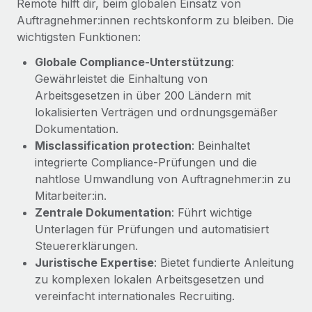
Remote hilft dir, beim globalen Einsatz von
Management und Payroll
Niederlassungen
Den Blog erkunden
Auftragnehmer:innen rechtskonform zu bleiben. Die
Reverse Tech auf einen Blick Das Gesundheits- und
wichtigsten Funktionen:
Mobilität und Relocation
Wellness-Startup Reverse Tech hat das globale...
Mühelose Relocation von Mitarbeiter:innen
Globale Compliance-Unterstützung
:
BLOG
Mehr erfahren
Gewährleistet die Einhaltung von
Benefits
Arbeitsgesetzen in über 200 Ländern mit
Neues zu Remote-Produkten: Integration mit
Mühelose Verwaltung von Benefits
Gusto und Zero und Contractor Management
lokalisierten Verträgen und ordnungsgemäßer
Plus
Dokumentation.
Misclassification protection
: Beinhaltet
Auch im neuen Jahr wollen wir bei Remote Unternehmen
integrierte Compliance‑Prüfungen und die
aller Größen dabei unterstützen, die beste...
nahtlose Umwandlung von Auftragnehmer:in zu
Mehr erfahren
Mitarbeiter:in.
Zentrale Dokumentation
: Führt wichtige
Unterlagen für Prüfungen und automatisiert
Wie Phiture 55 Mitarbeiter:innen in 19 Ländern
Steuererklärungen.
mit Remote verwaltet
Juristische Expertise
: Bietet fundierte Anleitung
Phiture ist der unumstrittene Marktführer im Bereich der
zu komplexen lokalen Arbeitsgesetzen und
Wachstumsberatung für mobile Apps. Das...
vereinfacht internationales Recruiting.