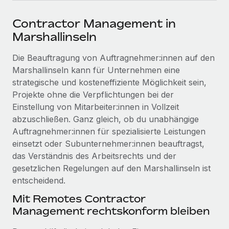
Events
Tools
Partner werden
Contractor Management in
Newsroom
Entdecke die Möglichkeiten einer Partnerschaft
Marshallinseln
DIENSTLEISTUNGEN
Informationen zu Gehältern und Qualifikationen
Remote Build
Demnächst verfügbar
Die Beauftragung von Auftragnehmer:innen auf den
Frag unsere Expert:innen
Beratung zu Integrationen und KI-Automatisierung
Insights Center
Marshallinseln kann für Unternehmen eine
Hilfe von Expert:innen für globale HR & Compliance
strategische und kosteneffiziente Möglichkeit sein,
Hol dir Unterstützung
Projekte ohne die Verpflichtungen bei der
Background-Checks
FALLSTUDIEN
Einstellung von Mitarbeiter:innen in Vollzeit
Einfacheres Bewerber:innen-Screening
Alle Ressourcen anzeigen
abzuschließen. Ganz gleich, ob du unabhängige
So hat der KI-Vorreiter Weaviate sein Team mit
Remote um 120 % vergrößert
Compliance Watchtower
Auftragnehmer:innen für spezialisierte Leistungen
Lückenlose Compliance
BLOG
einsetzt oder Subunternehmer:innen beauftragst,
Weaviate auf einen Blick Weaviate entwickelt KI-basierte
das Verständnis des Arbeitsrechts und der
Open-Source-Infrastrukturen. Das...
Globale Payroll
Geräteverwaltung
gesetzlichen Regelungen auf den Marshallinseln ist
Globale Bereitstellung und Verfolgung von IT-
Mehr erfahren
EOR und PEO
entscheidend.
Geräten
Mit Remotes Contractor
Contractor Management
Management rechtskonform bleiben
Gründung von Niederlassungen
Strategische Partnerschaft zwischen
Steuern
Schnelle, rechtssichere Gründung von
Reverse Tech und Remote für Contractor