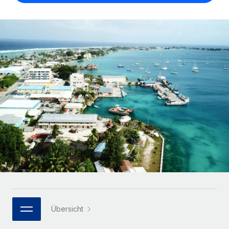
Globales Onboarding und Verwalten von
Gesamtbeschäftigungskosten
Anmelden
Freelancer:innen
Nederlands
WACHSTUMSPHASE
Honorarzahlungen berechnen
PEO
Français
Informationen zu möglichen Währungen und
Startups
Auslagern von komplexen HR-Aufgaben
Abwicklungsfristen für globale Freelancer:innen
Agile HR- und Payroll-Lösungen für wachsende
Deutsch
Unternehmen
INFRASTRUKTUR
LERNEN MIT REMOTE
Mittelstand
Español
Remote Embedded
Maßgeschneiderte HR-Lösungen, um Teams zu
Forschung und Leitfäden
Nahtlose Integration der HR in bestehende Abläufe
vergrößern
Italiano
Fallstudien
Plattform
Enterprise
Português (Portugal)
Integrierte HR-Kernfunktionen für dein Team
HR-Glossar
Globale HR für Konzerne und Großunternehmen
Verknüpfen
Neu
日本語
Checklisten und Vorlagen
Verknüpfung beliebiger KI-Tools mit Remote über unser
PARTNER WERDEN
Bibliothek für Stellenbeschreibungen
한국어
MCP
Strategische Technologiepartner
Übersicht
Webinare
Integrationen
Flexible Einbettung von Global-HR-Funktionen in deine
中文（简体）
Plattform
Prozessoptimierung mit unverzichtbaren Business-