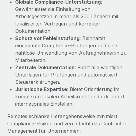
Globale Compliance-Unterstützung
:
Management und Payroll
Niederlassungen
Den Blog erkunden
Gewährleistet die Einhaltung von
Reverse Tech auf einen Blick Das Gesundheits- und
Arbeitsgesetzen in mehr als 200 Ländern mit
Mobilität und Relocation
Wellness-Startup Reverse Tech hat das globale...
lokalisierten Verträgen und korrekter
Mühelose Relocation von Mitarbeiter:innen
BLOG
Dokumentation.
Mehr erfahren
Benefits
Schutz vor Fehleinstufung
: Beinhaltet
Neues zu Remote-Produkten: Integration mit
eingebaute Compliance-Prüfungen und eine
Mühelose Verwaltung von Benefits
Gusto und Zero und Contractor Management
nahtlose Umwandlung von Auftragnehmer:in zu
Plus
Mitarbeiter:in.
Auch im neuen Jahr wollen wir bei Remote Unternehmen
Zentrale Dokumentation
: Führt alle wichtigen
aller Größen dabei unterstützen, die beste...
Unterlagen für Prüfungen und automatisiert
Steuererklärungen.
Mehr erfahren
Juristische Expertise
: Bietet Orientierung im
komplexen lokalen Arbeitsrecht und erleichtert
internationales Einstellen.
Wie Phiture 55 Mitarbeiter:innen in 19 Ländern
mit Remote verwaltet
Remotes schlanke Herangehensweise minimiert
Phiture ist der unumstrittene Marktführer im Bereich der
Compliance-Risiken und vereinfacht das Contractor
Wachstumsberatung für mobile Apps. Das...
Management für Unternehmen.