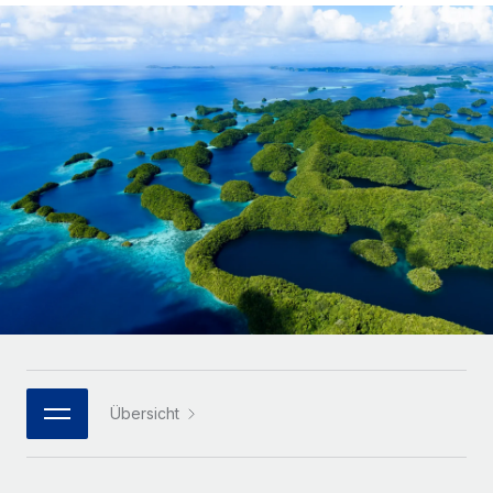
Globales Onboarding und Verwalten von
Gesamtbeschäftigungskosten
Anmelden
Freelancer:innen
Nederlands
WACHSTUMSPHASE
Honorarzahlungen berechnen
PEO
Français
Informationen zu möglichen Währungen und
Startups
Auslagern von komplexen HR-Aufgaben
Abwicklungsfristen für globale Freelancer:innen
Agile HR- und Payroll-Lösungen für wachsende
Deutsch
Unternehmen
INFRASTRUKTUR
LERNEN MIT REMOTE
Mittelstand
Español
Remote Embedded
Maßgeschneiderte HR-Lösungen, um Teams zu
Forschung und Leitfäden
Nahtlose Integration der HR in bestehende Abläufe
vergrößern
Italiano
Fallstudien
Plattform
Enterprise
Português (Portugal)
Integrierte HR-Kernfunktionen für dein Team
HR-Glossar
Globale HR für Konzerne und Großunternehmen
Verknüpfen
Neu
日本語
Checklisten und Vorlagen
Verknüpfung beliebiger KI-Tools mit Remote über unser
PARTNER WERDEN
Bibliothek für Stellenbeschreibungen
한국어
MCP
Übersicht
Strategische Technologiepartner
Webinare
Integrationen
Flexible Einbettung von Global-HR-Funktionen in deine
中文（简体）
Plattform
Prozessoptimierung mit unverzichtbaren Business-