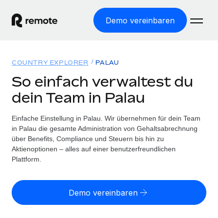
Demo vereinbaren
Startseite
COUNTRY EXPLORER
PALAU
Produkte
So einfach verwaltest du
dein Team in Palau
Lösungen
WELTWEITE BESCHÄFTIGUNG
Globale Payroll
Einfache Einstellung in Palau. Wir übernehmen für dein Team
Ressourcen
WELTWEITE ABDECKUNG
Einfache, rechtssicher Payroll
in Palau die gesamte Administration von Gehaltsabrechnung
Country Explorer
über Benefits, Compliance und Steuern bis hin zu
Preise
TOOLS UND RECHNER
Employer of Record
Aktienoptionen – alles auf einer benutzerfreundlichen
Länderspezifische Unterstützung bei der Einstellung
Weltweites Wachstum ohne Kosten für Niederlassungen
Plattform.
Scheinselbstständigkeitsrisiko berechnen
Explorer für US-Bundesstaaten
Länderspezifische Einschätzung des
Contractor of Record
Einfache Einstellung in allen US-Bundesstaaten
Scheinselbstständigkeitsrisikos
Deutsch
Rechtssichere, weltweite Arbeit mit Freelancer:innen
Demo vereinbaren
Remote im Vergleich
Personalkostenrechner
Contractor Management
English
Vergleiche mit unseren Mitbewerbern
Länderspezifische Berechnung der