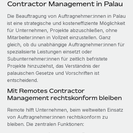
Events
Contractor Management in Palau
Tools
Partner werden
Newsroom
Die Beauftragung von Auftragnehmer:innen in Palau
Entdecke die Möglichkeiten einer Partnerschaft
ist eine strategische und kosteneffiziente Möglichkeit
DIENSTLEISTUNGEN
Informationen zu Gehältern und Qualifikationen
Remote Build
Demnächst verfügbar
für Unternehmen, Projekte abzuschließen, ohne
Frag unsere Expert:innen
Beratung zu Integrationen und KI-Automatisierung
Mitarbeiter:innen in Vollzeit einzustellen. Ganz
Insights Center
Hilfe von Expert:innen für globale HR & Compliance
gleich, ob du unabhängige Auftragnehmer:innen für
Hol dir Unterstützung
spezialisierte Leistungen einsetzt oder
Background-Checks
FALLSTUDIEN
Subunternehmer:innen für zeitlich befristete
Einfacheres Bewerber:innen-Screening
Alle Ressourcen anzeigen
Projekte hinzuziehst, das Verständnis der
So hat der KI-Vorreiter Weaviate sein Team mit
palauischen Gesetze und Vorschriften ist
Remote um 120 % vergrößert
Compliance Watchtower
entscheidend.
Lückenlose Compliance
BLOG
Weaviate auf einen Blick Weaviate entwickelt KI-basierte
Mit Remotes Contractor
Open-Source-Infrastrukturen. Das...
Globale Payroll
Geräteverwaltung
Management rechtskonform bleiben
Globale Bereitstellung und Verfolgung von IT-
Mehr erfahren
EOR und PEO
Remote hilft Unternehmen, beim weltweiten Einsatz
Geräten
Contractor Management
von Auftragnehmer:innen rechtskonform zu
Gründung von Niederlassungen
bleiben. Die zentralen Funktionen:
Strategische Partnerschaft zwischen
Steuern
Schnelle, rechtssichere Gründung von
Reverse Tech und Remote für Contractor