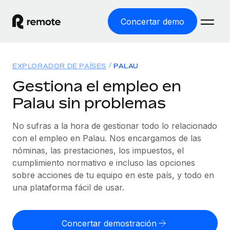
Concertar demo
Inicio
EXPLORADOR DE PAÍSES
PALAU
Productos
Gestiona el empleo en
Palau sin problemas
Soluciones
EMPLEO GLOBAL
Nómina global
No sufras a la hora de gestionar todo lo relacionado
Recursos
COBERTURA MUNDIAL
Gestiona las nóminas de forma sencilla y conforme a la
con el empleo en Palau. Nos encargamos de las
Explorador de países
legalidad.
nóminas, las prestaciones, los impuestos, el
Precios
HERRAMIENTAS Y CALCULADORAS
Consulta el soporte del empleo global según el país.
cumplimiento normativo e incluso las opciones
Employer of Record
Calculadora del riesgo de clasificación errónea
sobre acciones de tu equipo en este país, y todo en
Explorador estatal de EE. UU.
Expándete en todo el mundo sin gastar en entidades.
Consulta el riesgo de clasificación errónea por país.
una plataforma fácil de usar.
Simplifica la contratación en todos los estados de EE.
Español
Contractor of Record
Calculadora del coste por empleado
UU.
Contrata a autónomos en cualquier parte del mundo
Calcula lo que cuestan los empleados en total en
Concertar demostración
English
Comparador de Remote
cumpliendo la normativa.
cualquier país.