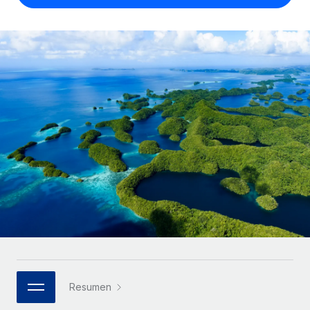
Compáranos con otras empresas.
Iniciar sesión
Contractor Management
Nederlands
Calculadora de pagos a autónomos
Integra y gestiona a autónomos globalmente.
Descubre opciones de divisas y tiempos de pago para
ETAPAS DE CRECIMIENTO
Français
autónomos globales.
PEO
Startups
Externaliza tareas laborales complejas.
Deutsch
Soluciones ágiles de RR. HH. globales y nóminas para
APRENDIZAJE CON REMOTE
empresas en crecimiento.
Español
Guías y recursos
INFRAESTRUCTURA
Mediana empresa
Conexión Remote
Casos prácticos
Amplía tu equipo con soluciones de RR. HH.
Italiano
Integra los RR. HH. en tus flujos de trabajo sin
personalizadas.
Glosario de RR. HH.
complicaciones.
Português (Portugal)
Empresa
Listas de verificación y plantillas
Plataforma
RR. HH. globales para grandes empresas.
日本語
Funciones esenciales de RR. HH. integradas para tu
Biblioteca de descripciones de puestos
equipo.
한국어
ASOCIARSE
Webinarios
Conectar
Nuevo
Socios tecnológicos estratégicos
Resumen
中文（简体）
Conecta cualquier herramienta de IA con Remote
Eventos
Integra la gestión de los RR. HH. globales en tu
mediante nuestro MCP.