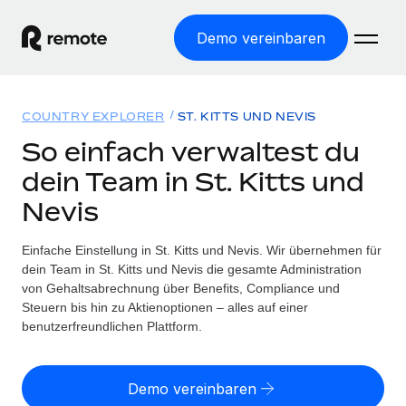
Demo vereinbaren
Startseite
COUNTRY EXPLORER
ST. KITTS UND NEVIS
Produkte
So einfach verwaltest du
dein Team in St. Kitts und
Lösungen
WELTWEITE BESCHÄFTIGUNG
Nevis
Globale Payroll
Ressourcen
WELTWEITE ABDECKUNG
Einfache, rechtssicher Payroll
Einfache Einstellung in St. Kitts und Nevis. Wir übernehmen für
Country Explorer
Preise
dein Team in St. Kitts und Nevis die gesamte Administration
TOOLS UND RECHNER
Employer of Record
Länderspezifische Unterstützung bei der Einstellung
von Gehaltsabrechnung über Benefits, Compliance und
Weltweites Wachstum ohne Kosten für Niederlassungen
Scheinselbstständigkeitsrisiko berechnen
Steuern bis hin zu Aktienoptionen – alles auf einer
Explorer für US-Bundesstaaten
Länderspezifische Einschätzung des
benutzerfreundlichen Plattform.
Contractor of Record
Einfache Einstellung in allen US-Bundesstaaten
Scheinselbstständigkeitsrisikos
Deutsch
Rechtssichere, weltweite Arbeit mit Freelancer:innen
Remote im Vergleich
Personalkostenrechner
Demo vereinbaren
Contractor Management
English
Vergleiche mit unseren Mitbewerbern
Länderspezifische Berechnung der