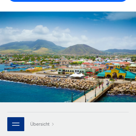
Globales Onboarding und Verwalten von
Gesamtbeschäftigungskosten
Anmelden
Freelancer:innen
Nederlands
WACHSTUMSPHASE
Honorarzahlungen berechnen
PEO
Français
Informationen zu möglichen Währungen und
Startups
Auslagern von komplexen HR-Aufgaben
Abwicklungsfristen für globale Freelancer:innen
Agile HR- und Payroll-Lösungen für wachsende
Deutsch
Unternehmen
INFRASTRUKTUR
LERNEN MIT REMOTE
Mittelstand
Español
Remote Embedded
Maßgeschneiderte HR-Lösungen, um Teams zu
Forschung und Leitfäden
Nahtlose Integration der HR in bestehende Abläufe
vergrößern
Italiano
Fallstudien
Plattform
Enterprise
Português (Portugal)
Integrierte HR-Kernfunktionen für dein Team
HR-Glossar
Globale HR für Konzerne und Großunternehmen
Verknüpfen
Neu
日本語
Checklisten und Vorlagen
Verknüpfung beliebiger KI-Tools mit Remote über unser
PARTNER WERDEN
Bibliothek für Stellenbeschreibungen
한국어
MCP
Strategische Technologiepartner
Übersicht
Webinare
Integrationen
Flexible Einbettung von Global-HR-Funktionen in deine
中文（简体）
Plattform
Prozessoptimierung mit unverzichtbaren Business-