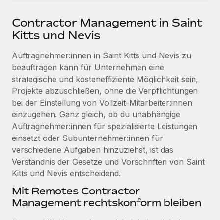
Events
Tools
Partner werden
Contractor Management in Saint
Newsroom
Entdecke die Möglichkeiten einer Partnerschaft
Kitts und Nevis
DIENSTLEISTUNGEN
Informationen zu Gehältern und Qualifikationen
Remote Build
Demnächst verfügbar
Auftragnehmer:innen in Saint Kitts und Nevis zu
Frag unsere Expert:innen
Beratung zu Integrationen und KI-Automatisierung
Insights Center
beauftragen kann für Unternehmen eine
Hilfe von Expert:innen für globale HR & Compliance
strategische und kosteneffiziente Möglichkeit sein,
Hol dir Unterstützung
Projekte abzuschließen, ohne die Verpflichtungen
Background-Checks
FALLSTUDIEN
bei der Einstellung von Vollzeit‑Mitarbeiter:innen
Einfacheres Bewerber:innen-Screening
Alle Ressourcen anzeigen
einzugehen. Ganz gleich, ob du unabhängige
So hat der KI-Vorreiter Weaviate sein Team mit
Remote um 120 % vergrößert
Compliance Watchtower
Auftragnehmer:innen für spezialisierte Leistungen
Lückenlose Compliance
BLOG
einsetzt oder Subunternehmer:innen für
Weaviate auf einen Blick Weaviate entwickelt KI-basierte
verschiedene Aufgaben hinzuziehst, ist das
Open-Source-Infrastrukturen. Das...
Globale Payroll
Geräteverwaltung
Verständnis der Gesetze und Vorschriften von Saint
Globale Bereitstellung und Verfolgung von IT-
Mehr erfahren
EOR und PEO
Kitts und Nevis entscheidend.
Geräten
Mit Remotes Contractor
Contractor Management
Management rechtskonform bleiben
Gründung von Niederlassungen
Strategische Partnerschaft zwischen
Steuern
Schnelle, rechtssichere Gründung von
Reverse Tech und Remote für Contractor