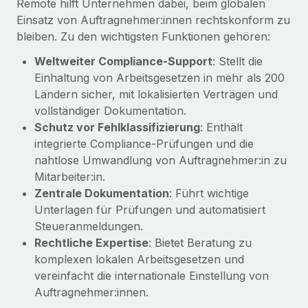
Remote hilft Unternehmen dabei, beim globalen
Management und Payroll
Niederlassungen
Den Blog erkunden
Einsatz von Auftragnehmer:innen rechtskonform zu
Reverse Tech auf einen Blick Das Gesundheits- und
bleiben. Zu den wichtigsten Funktionen gehören:
Mobilität und Relocation
Wellness-Startup Reverse Tech hat das globale...
Mühelose Relocation von Mitarbeiter:innen
Weltweiter Compliance‑Support
: Stellt die
BLOG
Mehr erfahren
Einhaltung von Arbeitsgesetzen in mehr als 200
Benefits
Ländern sicher, mit lokalisierten Verträgen und
Neues zu Remote-Produkten: Integration mit
Mühelose Verwaltung von Benefits
Gusto und Zero und Contractor Management
vollständiger Dokumentation.
Plus
Schutz vor Fehlklassifizierung
: Enthält
integrierte Compliance‑Prüfungen und die
Auch im neuen Jahr wollen wir bei Remote Unternehmen
nahtlose Umwandlung von Auftragnehmer:in zu
aller Größen dabei unterstützen, die beste...
Mitarbeiter:in.
Mehr erfahren
Zentrale Dokumentation
: Führt wichtige
Unterlagen für Prüfungen und automatisiert
Steueranmeldungen.
Wie Phiture 55 Mitarbeiter:innen in 19 Ländern
Rechtliche Expertise
: Bietet Beratung zu
mit Remote verwaltet
komplexen lokalen Arbeitsgesetzen und
Phiture ist der unumstrittene Marktführer im Bereich der
vereinfacht die internationale Einstellung von
Wachstumsberatung für mobile Apps. Das...
Auftragnehmer:innen.