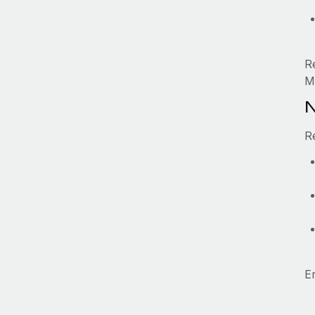
R
M
N
R
E