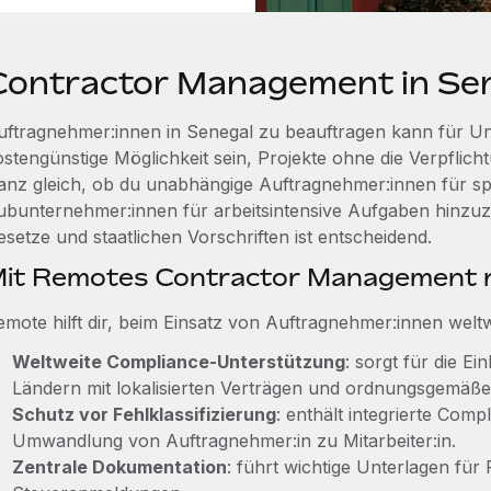
Contractor Management in Se
uftragnehmer:innen in Senegal zu beauftragen kann für U
ostengünstige Möglichkeit sein, Projekte ohne die Verpflich
anz gleich, ob du unabhängige Auftragnehmer:innen für spez
ubunternehmer:innen für arbeitsintensive Aufgaben hinzuzi
esetze und staatlichen Vorschriften ist entscheidend.
it Remotes Contractor Management r
emote hilft dir, beim Einsatz von Auftragnehmer:innen welt
Weltweite Compliance-Unterstützung
: sorgt für die E
Ländern mit lokalisierten Verträgen und ordnungsgemäß
Schutz vor Fehlklassifizierung
: enthält integrierte Com
Umwandlung von Auftragnehmer:in zu Mitarbeiter:in.
Zentrale Dokumentation
: führt wichtige Unterlagen für