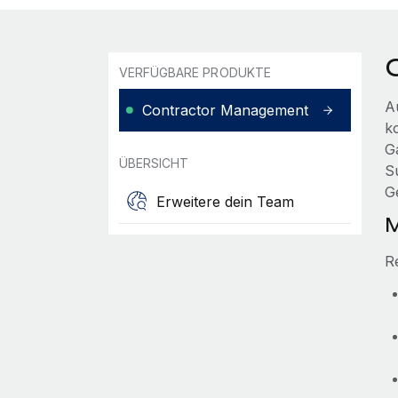
VERFÜGBARE PRODUKTE
A
Contractor Management
k
G
ÜBERSICHT
S
G
Erweitere dein Team
M
R