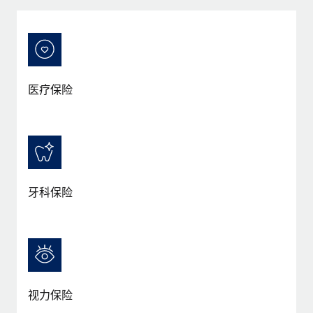
服务
薪金与人才洞察
Remote Build
即将推出
咨询专家
集成与人工智能自动化咨询
洞察中心
获得全球人力资源与合规方面的专家帮助
获得支持
背景调查
案例研究
医疗保险
简化候选人筛选流程
查看全部资源
Cultivating a Thriving Remote-First Culture in
Partnership with Remote
合规守望台
防范合规风险
博客
At a glance Discover the evolution of TheyDo, a pioneering
journey management platform that has...
设备管理
Why owned entities are key to maintaining
EOR compliance
在全球范围内配置和跟踪 IT 设备
牙科保险
了解更多
As the global workforce continues to expand in response
实体设立
to the demands of today’s labor market, the...
快速建立合规实体
Reverse Tech's strategic partnership with
Remote for contractor management and
了解更多
人员调配与搬迁
payroll
轻松搬迁员工
Reverse Tech at a glance Health and wellness startup,
视力保险
What a Workday global payroll implementation
Reverse Tech, partnered with Remote to manage...