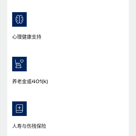
福利
actually looks like
轻松管理员工福利
了解更多
Most teams hear "payroll implementation" and picture a
six-month project with a dedicated team....
了解更多
心理健康支持
养老金或401(k)
人寿与伤残保险