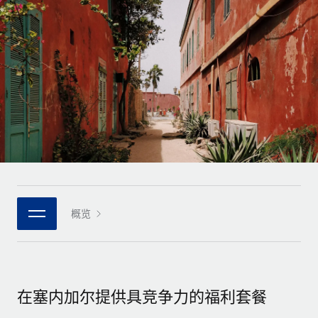
全球合同工入职与管理
合同工薪酬结算计算器
登录
Nederlands
探索全球合同工的结算货币选项与结算速度
PEO
成长阶段
外包复杂雇佣任务
Français
初创企业
通过 REMOTE 学习
为成长型企业量身打造的全球敏捷型人力资源与薪资解决方案
Deutsch
研究与指引
基础设施
中型市场
Remote Embedded
案例研究
通过定制化人力资源解决方案扩展团队
Español
将人力资源无缝融入工作流程
人力资源术语表
企业
Italiano
平台
面向大型企业的全球化人力资源服务
核对表和模板
团队的内置核心人力资源功能
Português (Portugal)
职位描述库
连接
概览
新的
与我们携手合作
日本語
使用我们的 MCP 将任何人工智能工具与 Remote 平台相连
战略技术合作伙伴
网络研讨会
集成
灵活地将全球人力资源嵌入您的平台
한국어
活动
借助核心业务工具简化流程
成为合作伙伴
在塞内加尔提供具竞争力的福利套餐
中文（简体）
新闻室
与我们共探合作机遇