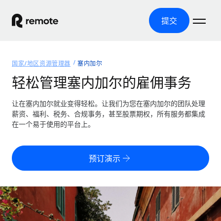
提交
首页
国家/地区资源管理器
塞内加尔
产品
轻松管理塞内加尔的雇佣事务
解决方案
全球招聘
让在塞内加尔就业变得轻松。让我们为您在塞内加尔的团队处理
薪资、福利、税务、合规事务，甚至股票期权，所有服务都集成
全球薪资管理
资源
在一个易于使用的平台上。
覆盖全球
轻松运行合规薪资
国家/地区资源管理器
定价
工具与计算器
第三方雇佣托管服务
按国家/地区查找全球雇佣支持
预订演示
零实体成本实现全球扩张
误分类风险计算工具
美国各州浏览器
按国家/地区检查员工误分类风险
第三方合同工托管服务
简化美国各州的招聘
中文（简体）
全球合规聘用合同工
员工成本计算器
Remote 无惧对比
计算任何国家的员工总成本
合同工管理
English
了解我们的竞争优势