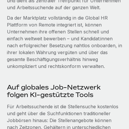
und dient als zentraler Treffpunkt für Unternehmen
Events
Tools
und Arbeitssuchende auf der ganzen Welt.
Partner werden
Newsroom
Entdecke die Möglichkeiten einer Partnerschaft
Da der Marktplatz vollständig in die Global HR
DIENSTLEISTUNGEN
Plattform von Remote integriert ist, können
Informationen zu Gehältern und Qualifikationen
Remote Build
Demnächst verfügbar
Unternehmen ihre offenen Stellen schnell und
Frag unsere Expert:innen
Beratung zu Integrationen und KI-Automatisierung
Insights Center
einfach weltweit bewerben – und Kandidat:innen
Hilfe von Expert:innen für globale HR & Compliance
nach erfolgreicher Besetzung nahtlos onboarden, in
Hol dir Unterstützung
ihrer lokalen Währung vergüten und über das
Background-Checks
FALLSTUDIEN
gesamte Beschäftigungsverhältnis hinweg
Einfacheres Bewerber:innen-Screening
Alle Ressourcen anzeigen
unkompliziert und rechtskonform verwalten.
So hat der KI-Vorreiter Weaviate sein Team mit
Remote um 120 % vergrößert
Compliance Watchtower
Lückenlose Compliance
BLOG
Weaviate auf einen Blick Weaviate entwickelt KI-basierte
Auf globales Job-Netzwerk
Open-Source-Infrastrukturen. Das...
Globale Payroll
Geräteverwaltung
folgen KI-gestützte Tools
Globale Bereitstellung und Verfolgung von IT-
Mehr erfahren
EOR und PEO
Für Arbeitssuchende ist die Stellensuche kostenlos
Geräten
Contractor Management
und geht über die Suchfunktionen traditioneller
Gründung von Niederlassungen
Jobbörsen hinaus: Die Stellenangebote können
Strategische Partnerschaft zwischen
Steuern
Schnelle, rechtssichere Gründung von
Reverse Tech und Remote für Contractor
nach Zeitzonen, Gehältern in unterschiedlichen