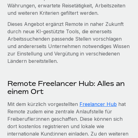
Management und Payroll
Niederlassungen
Währungen, erwartete Reisetätigkeit, Arbeitszeiten
Den Blog erkunden
und weiteren Kriterien gefiltert werden.
Reverse Tech auf einen Blick Das Gesundheits- und
Mobilität und Relocation
Wellness-Startup Reverse Tech hat das globale...
Dieses Angebot ergänzt Remote in naher Zukunft
Mühelose Relocation von Mitarbeiter:innen
BLOG
durch neue KI-gestützte Tools, die einerseits
Mehr erfahren
Benefits
Arbeitssuchenden passende Stellen vorschlagen
Neues zu Remote-Produkten: Integration mit
und andererseits Unternehmen notwendiges Wissen
Mühelose Verwaltung von Benefits
Gusto und Zero und Contractor Management
zur Einstellung und Vergütung in verschiedenen
Plus
Ländern bereitstellen.
Auch im neuen Jahr wollen wir bei Remote Unternehmen
aller Größen dabei unterstützen, die beste...
Remote Freelancer Hub: Alles an
Mehr erfahren
einem Ort
Mit dem kürzlich vorgestellten
Freelancer Hub
hat
Wie Phiture 55 Mitarbeiter:innen in 19 Ländern
Remote zudem eine zentrale Anlaufstelle für
mit Remote verwaltet
Freiberufler:innen geschaffen. Diese können sich
Phiture ist der unumstrittene Marktführer im Bereich der
dort kostenlos registrieren und lokale wie
Wachstumsberatung für mobile Apps. Das...
internationale Kund:innen einladen. Zu den weiteren