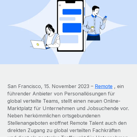
Globales Onboarding und Verwalten von
Gesamtbeschäftigungskosten
Anmelden
Freelancer:innen
Nederlands
WACHSTUMSPHASE
Honorarzahlungen berechnen
PEO
Français
Informationen zu möglichen Währungen und
Startups
Auslagern von komplexen HR-Aufgaben
Abwicklungsfristen für globale Freelancer:innen
Agile HR- und Payroll-Lösungen für wachsende
Deutsch
Unternehmen
INFRASTRUKTUR
LERNEN MIT REMOTE
Mittelstand
Español
Remote Embedded
Maßgeschneiderte HR-Lösungen, um Teams zu
Forschung und Leitfäden
Nahtlose Integration der HR in bestehende Abläufe
vergrößern
Italiano
Fallstudien
Plattform
Enterprise
Português (Portugal)
San Francisco, 15. November 2023 –
Remote
, ein
Integrierte HR-Kernfunktionen für dein Team
HR-Glossar
Globale HR für Konzerne und Großunternehmen
führender Anbieter von Personallösungen für
Verknüpfen
Neu
日本語
global verteilte Teams, stellt einen neuen Online-
Checklisten und Vorlagen
Verknüpfung beliebiger KI-Tools mit Remote über unser
Marktplatz für Unternehmen und Jobsuchende vor.
PARTNER WERDEN
Bibliothek für Stellenbeschreibungen
한국어
MCP
Neben herkömmlichen ortsgebundenen
Strategische Technologiepartner
Stellenangeboten eröffnet Remote Talent auch den
Webinare
Integrationen
Flexible Einbettung von Global-HR-Funktionen in deine
中文（简体）
direkten Zugang zu global verteilten Fachkräften
Plattform
Prozessoptimierung mit unverzichtbaren Business-