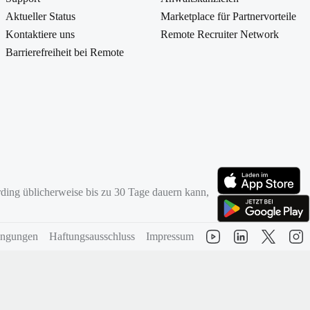
Aktueller Status
Marketplace für Partnervorteile
Kontaktiere uns
Remote Recruiter Network
Barrierefreiheit bei Remote
ding üblicherweise bis zu 30 Tage dauern kann,
(öffnet sich in neuem
(öffnet sich in neuem
ingungen
Haftungsausschluss
Impressum