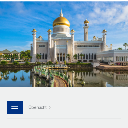
Globales Onboarding und Verwalten von
Gesamtbeschäftigungskosten
Anmelden
Freelancer:innen
Nederlands
WACHSTUMSPHASE
Honorarzahlungen berechnen
PEO
Français
Informationen zu möglichen Währungen und
Startups
Auslagern von komplexen HR-Aufgaben
Abwicklungsfristen für globale Freelancer:innen
Agile HR- und Payroll-Lösungen für wachsende
Deutsch
Unternehmen
INFRASTRUKTUR
LERNEN MIT REMOTE
Mittelstand
Español
Remote Embedded
Maßgeschneiderte HR-Lösungen, um Teams zu
Forschung und Leitfäden
Nahtlose Integration der HR in bestehende Abläufe
vergrößern
Italiano
Fallstudien
Plattform
Enterprise
Português (Portugal)
Integrierte HR-Kernfunktionen für dein Team
HR-Glossar
Globale HR für Konzerne und Großunternehmen
Verknüpfen
Neu
日本語
Checklisten und Vorlagen
Verknüpfung beliebiger KI-Tools mit Remote über unser
PARTNER WERDEN
Bibliothek für Stellenbeschreibungen
한국어
MCP
Übersicht
Strategische Technologiepartner
Webinare
Integrationen
Flexible Einbettung von Global-HR-Funktionen in deine
中文（简体）
Plattform
Prozessoptimierung mit unverzichtbaren Business-