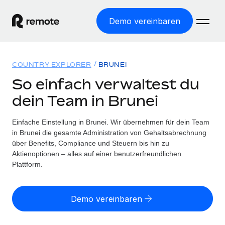
Demo vereinbaren
Startseite
COUNTRY EXPLORER
BRUNEI
Produkte
So einfach verwaltest du
dein Team in Brunei
Lösungen
WELTWEITE BESCHÄFTIGUNG
Globale Payroll
Einfache Einstellung in Brunei. Wir übernehmen für dein Team
Ressourcen
WELTWEITE ABDECKUNG
Einfache, rechtssicher Payroll
in Brunei die gesamte Administration von Gehaltsabrechnung
Country Explorer
über Benefits, Compliance und Steuern bis hin zu
Preise
TOOLS UND RECHNER
Employer of Record
Aktienoptionen – alles auf einer benutzerfreundlichen
Länderspezifische Unterstützung bei der Einstellung
Weltweites Wachstum ohne Kosten für Niederlassungen
Plattform.
Scheinselbstständigkeitsrisiko berechnen
Explorer für US-Bundesstaaten
Länderspezifische Einschätzung des
Contractor of Record
Einfache Einstellung in allen US-Bundesstaaten
Scheinselbstständigkeitsrisikos
Deutsch
Rechtssichere, weltweite Arbeit mit Freelancer:innen
Demo vereinbaren
Remote im Vergleich
Personalkostenrechner
Contractor Management
English
Vergleiche mit unseren Mitbewerbern
Länderspezifische Berechnung der