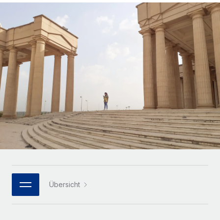
Globales Onboarding und Verwalten von
Gesamtbeschäftigungskosten
Anmelden
Freelancer:innen
Nederlands
WACHSTUMSPHASE
Honorarzahlungen berechnen
PEO
Français
Informationen zu möglichen Währungen und
Startups
Auslagern von komplexen HR-Aufgaben
Abwicklungsfristen für globale Freelancer:innen
Agile HR- und Payroll-Lösungen für wachsende
Deutsch
Unternehmen
INFRASTRUKTUR
LERNEN MIT REMOTE
Mittelstand
Español
Remote Embedded
Maßgeschneiderte HR-Lösungen, um Teams zu
Forschung und Leitfäden
Nahtlose Integration der HR in bestehende Abläufe
vergrößern
Italiano
Fallstudien
Plattform
Enterprise
Português (Portugal)
Integrierte HR-Kernfunktionen für dein Team
HR-Glossar
Globale HR für Konzerne und Großunternehmen
Verknüpfen
Neu
日本語
Checklisten und Vorlagen
Verknüpfung beliebiger KI-Tools mit Remote über unser
PARTNER WERDEN
Bibliothek für Stellenbeschreibungen
한국어
MCP
Übersicht
Strategische Technologiepartner
Webinare
Integrationen
Flexible Einbettung von Global-HR-Funktionen in deine
中文（简体）
Plattform
Prozessoptimierung mit unverzichtbaren Business-