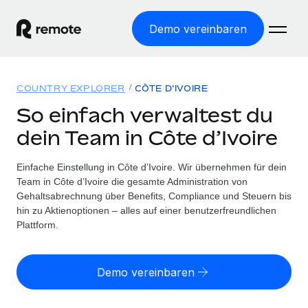
Demo vereinbaren
Startseite
COUNTRY EXPLORER
CÔTE D’IVOIRE
Produkte
So einfach verwaltest du
dein Team in Côte d’Ivoire
Lösungen
WELTWEITE BESCHÄFTIGUNG
Globale Payroll
Einfache Einstellung in Côte d’Ivoire. Wir übernehmen für dein
Ressourcen
WELTWEITE ABDECKUNG
Einfache, rechtssicher Payroll
Team in Côte d’Ivoire die gesamte Administration von
Country Explorer
Gehaltsabrechnung über Benefits, Compliance und Steuern bis
Preise
TOOLS UND RECHNER
Employer of Record
hin zu Aktienoptionen – alles auf einer benutzerfreundlichen
Länderspezifische Unterstützung bei der Einstellung
Weltweites Wachstum ohne Kosten für Niederlassungen
Plattform.
Scheinselbstständigkeitsrisiko berechnen
Explorer für US-Bundesstaaten
Länderspezifische Einschätzung des
Contractor of Record
Einfache Einstellung in allen US-Bundesstaaten
Scheinselbstständigkeitsrisikos
Deutsch
Rechtssichere, weltweite Arbeit mit Freelancer:innen
Demo vereinbaren
Remote im Vergleich
Personalkostenrechner
Contractor Management
English
Vergleiche mit unseren Mitbewerbern
Länderspezifische Berechnung der