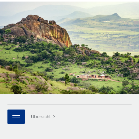
Globales Onboarding und Verwalten von
Gesamtbeschäftigungskosten
Anmelden
Freelancer:innen
Nederlands
WACHSTUMSPHASE
Honorarzahlungen berechnen
PEO
Français
Informationen zu möglichen Währungen und
Startups
Auslagern von komplexen HR-Aufgaben
Abwicklungsfristen für globale Freelancer:innen
Agile HR- und Payroll-Lösungen für wachsende
Deutsch
Unternehmen
INFRASTRUKTUR
LERNEN MIT REMOTE
Mittelstand
Español
Remote Embedded
Maßgeschneiderte HR-Lösungen, um Teams zu
Forschung und Leitfäden
Nahtlose Integration der HR in bestehende Abläufe
vergrößern
Italiano
Fallstudien
Plattform
Enterprise
Português (Portugal)
Integrierte HR-Kernfunktionen für dein Team
HR-Glossar
Globale HR für Konzerne und Großunternehmen
Verknüpfen
Neu
日本語
Checklisten und Vorlagen
Verknüpfung beliebiger KI-Tools mit Remote über unser
PARTNER WERDEN
Bibliothek für Stellenbeschreibungen
한국어
MCP
Übersicht
Strategische Technologiepartner
Webinare
Integrationen
Flexible Einbettung von Global-HR-Funktionen in deine
中文（简体）
Plattform
Prozessoptimierung mit unverzichtbaren Business-