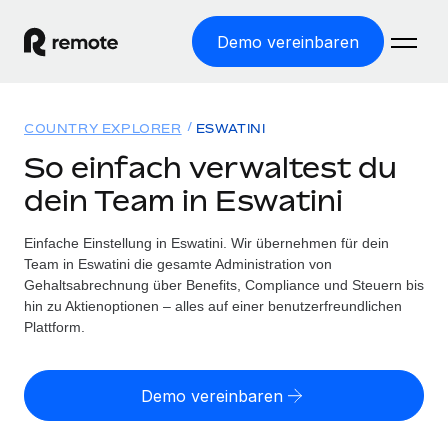
Demo vereinbaren
Startseite
COUNTRY EXPLORER
ESWATINI
Produkte
So einfach verwaltest du
dein Team in Eswatini
Lösungen
WELTWEITE BESCHÄFTIGUNG
Globale Payroll
Einfache Einstellung in Eswatini. Wir übernehmen für dein
Ressourcen
WELTWEITE ABDECKUNG
Einfache, rechtssicher Payroll
Team in Eswatini die gesamte Administration von
Country Explorer
Gehaltsabrechnung über Benefits, Compliance und Steuern bis
Preise
TOOLS UND RECHNER
Employer of Record
hin zu Aktienoptionen – alles auf einer benutzerfreundlichen
Länderspezifische Unterstützung bei der Einstellung
Weltweites Wachstum ohne Kosten für Niederlassungen
Plattform.
Scheinselbstständigkeitsrisiko berechnen
Explorer für US-Bundesstaaten
Länderspezifische Einschätzung des
Contractor of Record
Einfache Einstellung in allen US-Bundesstaaten
Scheinselbstständigkeitsrisikos
Deutsch
Rechtssichere, weltweite Arbeit mit Freelancer:innen
Demo vereinbaren
Remote im Vergleich
Personalkostenrechner
Contractor Management
English
Vergleiche mit unseren Mitbewerbern
Länderspezifische Berechnung der