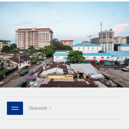
Globales Onboarding und Verwalten von
Gesamtbeschäftigungskosten
Anmelden
Freelancer:innen
Nederlands
WACHSTUMSPHASE
Honorarzahlungen berechnen
PEO
Français
Informationen zu möglichen Währungen und
Startups
Auslagern von komplexen HR-Aufgaben
Abwicklungsfristen für globale Freelancer:innen
Agile HR- und Payroll-Lösungen für wachsende
Deutsch
Unternehmen
INFRASTRUKTUR
LERNEN MIT REMOTE
Mittelstand
Español
Remote Embedded
Maßgeschneiderte HR-Lösungen, um Teams zu
Forschung und Leitfäden
Nahtlose Integration der HR in bestehende Abläufe
vergrößern
Italiano
Fallstudien
Plattform
Enterprise
Português (Portugal)
Integrierte HR-Kernfunktionen für dein Team
HR-Glossar
Globale HR für Konzerne und Großunternehmen
Verknüpfen
Neu
日本語
Checklisten und Vorlagen
Verknüpfung beliebiger KI-Tools mit Remote über unser
PARTNER WERDEN
Bibliothek für Stellenbeschreibungen
한국어
MCP
Übersicht
Strategische Technologiepartner
Webinare
Integrationen
Flexible Einbettung von Global-HR-Funktionen in deine
中文（简体）
Plattform
Prozessoptimierung mit unverzichtbaren Business-