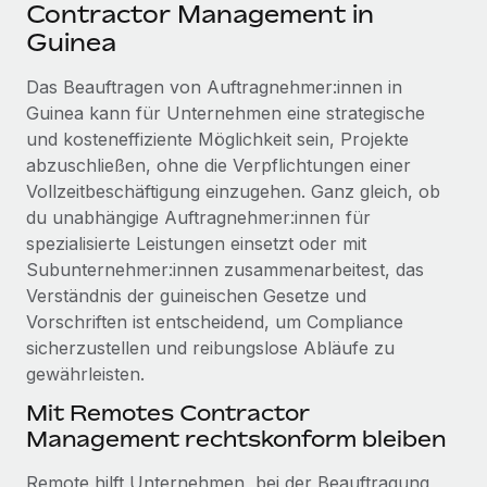
Events
Contractor Management in
Tools
Partner werden
Guinea
Newsroom
Entdecke die Möglichkeiten einer Partnerschaft
Das Beauftragen von Auftragnehmer:innen in
DIENSTLEISTUNGEN
Informationen zu Gehältern und Qualifikationen
Remote Build
Demnächst verfügbar
Guinea kann für Unternehmen eine strategische
Frag unsere Expert:innen
Beratung zu Integrationen und KI-Automatisierung
und kosteneffiziente Möglichkeit sein, Projekte
Insights Center
Hilfe von Expert:innen für globale HR & Compliance
abzuschließen, ohne die Verpflichtungen einer
Hol dir Unterstützung
Vollzeitbeschäftigung einzugehen. Ganz gleich, ob
Background-Checks
FALLSTUDIEN
du unabhängige Auftragnehmer:innen für
Einfacheres Bewerber:innen-Screening
Alle Ressourcen anzeigen
spezialisierte Leistungen einsetzt oder mit
So hat der KI-Vorreiter Weaviate sein Team mit
Subunternehmer:innen zusammenarbeitest, das
Remote um 120 % vergrößert
Compliance Watchtower
Verständnis der guineischen Gesetze und
Lückenlose Compliance
BLOG
Weaviate auf einen Blick Weaviate entwickelt KI-basierte
Vorschriften ist entscheidend, um Compliance
Open-Source-Infrastrukturen. Das...
Globale Payroll
sicherzustellen und reibungslose Abläufe zu
Geräteverwaltung
gewährleisten.
Globale Bereitstellung und Verfolgung von IT-
Mehr erfahren
EOR und PEO
Geräten
Mit Remotes Contractor
Contractor Management
Management rechtskonform bleiben
Gründung von Niederlassungen
Strategische Partnerschaft zwischen
Steuern
Schnelle, rechtssichere Gründung von
Reverse Tech und Remote für Contractor
Remote hilft Unternehmen, bei der Beauftragung