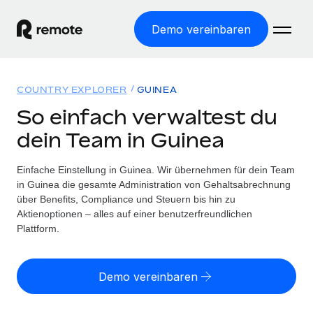
Demo vereinbaren
Startseite
COUNTRY EXPLORER
GUINEA
Produkte
So einfach verwaltest du
dein Team in Guinea
Lösungen
WELTWEITE BESCHÄFTIGUNG
Globale Payroll
Einfache Einstellung in Guinea. Wir übernehmen für dein Team
Ressourcen
WELTWEITE ABDECKUNG
Einfache, rechtssicher Payroll
in Guinea die gesamte Administration von Gehaltsabrechnung
Country Explorer
über Benefits, Compliance und Steuern bis hin zu
Preise
TOOLS UND RECHNER
Employer of Record
Aktienoptionen – alles auf einer benutzerfreundlichen
Länderspezifische Unterstützung bei der Einstellung
Weltweites Wachstum ohne Kosten für Niederlassungen
Plattform.
Scheinselbstständigkeitsrisiko berechnen
Explorer für US-Bundesstaaten
Länderspezifische Einschätzung des
Contractor of Record
Einfache Einstellung in allen US-Bundesstaaten
Scheinselbstständigkeitsrisikos
Deutsch
Rechtssichere, weltweite Arbeit mit Freelancer:innen
Demo vereinbaren
Remote im Vergleich
Personalkostenrechner
Contractor Management
English
Vergleiche mit unseren Mitbewerbern
Länderspezifische Berechnung der