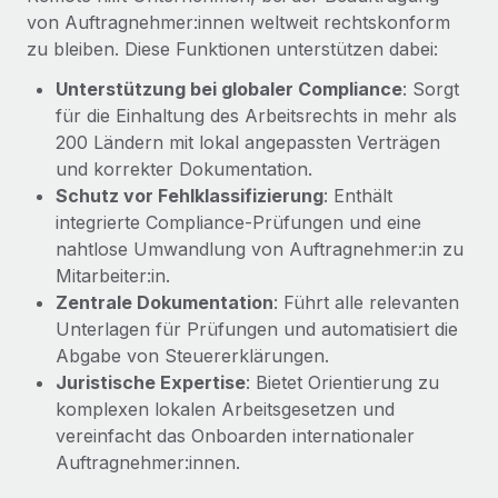
Management und Payroll
Niederlassungen
von Auftragnehmer:innen weltweit rechtskonform
Den Blog erkunden
Reverse Tech auf einen Blick Das Gesundheits- und
zu bleiben. Diese Funktionen unterstützen dabei:
Mobilität und Relocation
Wellness-Startup Reverse Tech hat das globale...
Unterstützung bei globaler Compliance
: Sorgt
Mühelose Relocation von Mitarbeiter:innen
BLOG
für die Einhaltung des Arbeitsrechts in mehr als
Mehr erfahren
Benefits
200 Ländern mit lokal angepassten Verträgen
Neues zu Remote-Produkten: Integration mit
Mühelose Verwaltung von Benefits
und korrekter Dokumentation.
Gusto und Zero und Contractor Management
Schutz vor Fehlklassifizierung
: Enthält
Plus
integrierte Compliance-Prüfungen und eine
Auch im neuen Jahr wollen wir bei Remote Unternehmen
nahtlose Umwandlung von Auftragnehmer:in zu
aller Größen dabei unterstützen, die beste...
Mitarbeiter:in.
Zentrale Dokumentation
: Führt alle relevanten
Mehr erfahren
Unterlagen für Prüfungen und automatisiert die
Abgabe von Steuererklärungen.
Juristische Expertise
: Bietet Orientierung zu
Wie Phiture 55 Mitarbeiter:innen in 19 Ländern
mit Remote verwaltet
komplexen lokalen Arbeitsgesetzen und
vereinfacht das Onboarden internationaler
Phiture ist der unumstrittene Marktführer im Bereich der
Auftragnehmer:innen.
Wachstumsberatung für mobile Apps. Das...