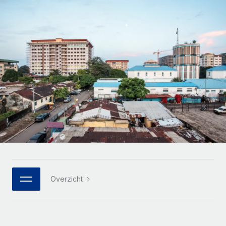
Zzp'ers internationaal onboarden en beheren
Betalingscalculator voor zzp'ers
Inloggen
Nederlands
Ontdek valuta-opties en betaalsnelheden voor
PEO
GROEIFASE
internationale zzp'ers
Ingewikkelde HR-taken eenvoudig uitbesteden
Français
Start-ups
Flexibele global HR en payroll solutions voor groeiende
LEREN MET REMOTE
Deutsch
bedrijven
INFRASTRUCTUUR
Onderzoek en gidsen
Remote Embedded
Mid-market
Español
HR naadloos in workflows integreren
Casestudy's
Teams uitbreiden met HR solutions op maat
Italiano
Platform
HR-woordenlijst
Enterprise
Ingebouwde essentiële HR-functies voor je team
Global HR voor grote bedrijven
Português (Portugal)
Checklists en templates
Verbinden
Nieuw
Bibliotheek met functiebeschrijvingen
日本語
AI-tools koppelen aan Remote met onze MCP
WERK MET ONS SAMEN
Overzicht
Strategische technologiepartners
Webinars
Integraties
한국어
Integreer global HR flexibel in je platform
Processen stroomlijnen met essentiële zakelijke tools
Evenementen
中文（简体）
Een partner worden
Newsroom