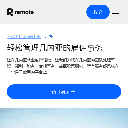
提交
首页
国家/地区资源管理器
几内亚
产品
轻松管理几内亚的雇佣事务
解决方案
全球招聘
让在几内亚就业变得轻松。让我们为您在几内亚的团队处理薪
资、福利、税务、合规事务，甚至股票期权，所有服务都集成在
全球薪资管理
资源
一个易于使用的平台上。
覆盖全球
轻松运行合规薪资
国家/地区资源管理器
定价
工具与计算器
第三方雇佣托管服务
按国家/地区查找全球雇佣支持
预订演示
零实体成本实现全球扩张
误分类风险计算工具
美国各州浏览器
按国家/地区检查员工误分类风险
第三方合同工托管服务
简化美国各州的招聘
中文（简体）
全球合规聘用合同工
员工成本计算器
Remote 无惧对比
计算任何国家的员工总成本
合同工管理
English
了解我们的竞争优势