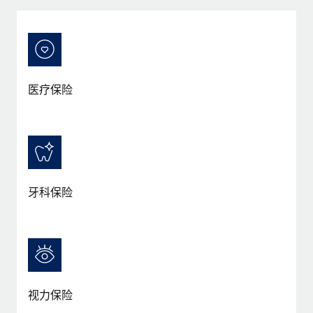
服务
薪金与人才洞察
Remote Build
即将推出
咨询专家
集成与人工智能自动化咨询
洞察中心
获得全球人力资源与合规方面的专家帮助
获得支持
背景调查
案例研究
医疗保险
简化候选人筛选流程
查看全部资源
Cultivating a Thriving Remote-First Culture in
Partnership with Remote
合规守望台
防范合规风险
博客
At a glance Discover the evolution of TheyDo, a pioneering
journey management platform that has...
设备管理
Why owned entities are key to maintaining
EOR compliance
在全球范围内配置和跟踪 IT 设备
牙科保险
了解更多
As the global workforce continues to expand in response
实体设立
to the demands of today’s labor market, the...
快速建立合规实体
Reverse Tech's strategic partnership with
Remote for contractor management and
了解更多
人员调配与搬迁
payroll
轻松搬迁员工
Reverse Tech at a glance Health and wellness startup,
视力保险
What a Workday global payroll implementation
Reverse Tech, partnered with Remote to manage...