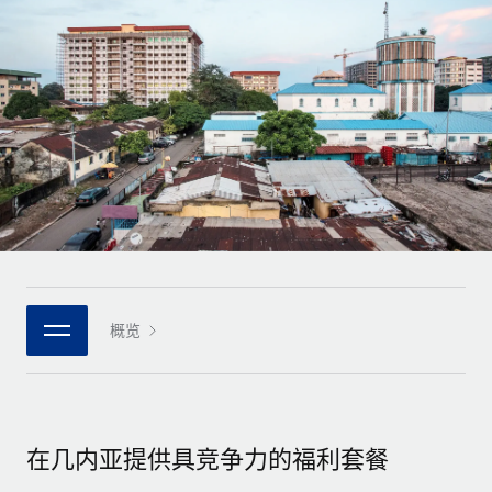
全球合同工入职与管理
合同工薪酬结算计算器
登录
Nederlands
探索全球合同工的结算货币选项与结算速度
PEO
成长阶段
外包复杂雇佣任务
Français
初创企业
通过 REMOTE 学习
为成长型企业量身打造的全球敏捷型人力资源与薪资解决方案
Deutsch
研究与指引
基础设施
中型市场
Remote Embedded
案例研究
通过定制化人力资源解决方案扩展团队
Español
将人力资源无缝融入工作流程
人力资源术语表
企业
Italiano
平台
面向大型企业的全球化人力资源服务
核对表和模板
团队的内置核心人力资源功能
Português (Portugal)
职位描述库
连接
概览
新的
与我们携手合作
日本語
使用我们的 MCP 将任何人工智能工具与 Remote 平台相连
战略技术合作伙伴
网络研讨会
集成
灵活地将全球人力资源嵌入您的平台
한국어
活动
借助核心业务工具简化流程
成为合作伙伴
在几内亚提供具竞争力的福利套餐
中文（简体）
新闻室
与我们共探合作机遇