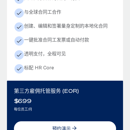
与全球合同工合作
创建、编辑和签署量身定制的本地化合同
一键批准合同工发票或自动付款
透明支付，全程可见
标配 HR Core
第三方雇佣托管服务 (EOR)
$
699
每位员工/月
预约演示