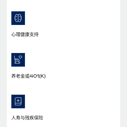
福利
actually looks like
轻松管理员工福利
了解更多
Most teams hear "payroll implementation" and picture a
six-month project with a dedicated team....
了解更多
心理健康支持
养老金或401(K)
人寿与残疾保险