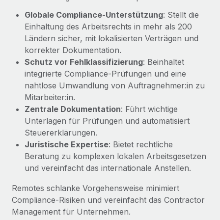
Management und Payroll
Niederlassungen
Den Blog erkunden
Globale Compliance-Unterstützung
: Stellt die
Reverse Tech auf einen Blick Das Gesundheits- und
Einhaltung des Arbeitsrechts in mehr als 200
Mobilität und Relocation
Wellness-Startup Reverse Tech hat das globale...
Ländern sicher, mit lokalisierten Verträgen und
Mühelose Relocation von Mitarbeiter:innen
BLOG
korrekter Dokumentation.
Mehr erfahren
Benefits
Schutz vor Fehlklassifizierung
: Beinhaltet
Neues zu Remote-Produkten: Integration mit
integrierte Compliance‑Prüfungen und eine
Mühelose Verwaltung von Benefits
Gusto und Zero und Contractor Management
nahtlose Umwandlung von Auftragnehmer:in zu
Plus
Mitarbeiter:in.
Auch im neuen Jahr wollen wir bei Remote Unternehmen
Zentrale Dokumentation
: Führt wichtige
aller Größen dabei unterstützen, die beste...
Unterlagen für Prüfungen und automatisiert
Steuererklärungen.
Mehr erfahren
Juristische Expertise
: Bietet rechtliche
Beratung zu komplexen lokalen Arbeitsgesetzen
und vereinfacht das internationale Anstellen.
Wie Phiture 55 Mitarbeiter:innen in 19 Ländern
mit Remote verwaltet
Remotes schlanke Vorgehensweise minimiert
Phiture ist der unumstrittene Marktführer im Bereich der
Compliance‑Risiken und vereinfacht das Contractor
Wachstumsberatung für mobile Apps. Das...
Management für Unternehmen.