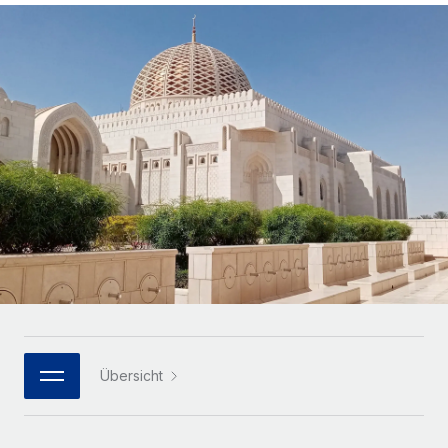
Globales Onboarding und Verwalten von
Gesamtbeschäftigungskosten
Anmelden
Freelancer:innen
Nederlands
WACHSTUMSPHASE
Honorarzahlungen berechnen
PEO
Français
Informationen zu möglichen Währungen und
Startups
Auslagern von komplexen HR-Aufgaben
Abwicklungsfristen für globale Freelancer:innen
Agile HR- und Payroll-Lösungen für wachsende
Deutsch
Unternehmen
INFRASTRUKTUR
LERNEN MIT REMOTE
Mittelstand
Español
Remote Embedded
Maßgeschneiderte HR-Lösungen, um Teams zu
Forschung und Leitfäden
Nahtlose Integration der HR in bestehende Abläufe
vergrößern
Italiano
Fallstudien
Plattform
Enterprise
Português (Portugal)
Integrierte HR-Kernfunktionen für dein Team
HR-Glossar
Globale HR für Konzerne und Großunternehmen
Verknüpfen
Neu
日本語
Checklisten und Vorlagen
Verknüpfung beliebiger KI-Tools mit Remote über unser
PARTNER WERDEN
Bibliothek für Stellenbeschreibungen
한국어
MCP
Übersicht
Strategische Technologiepartner
Webinare
Integrationen
Flexible Einbettung von Global-HR-Funktionen in deine
中文（简体）
Plattform
Prozessoptimierung mit unverzichtbaren Business-