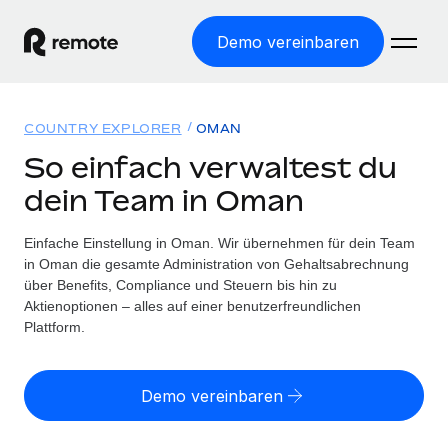
Demo vereinbaren
Startseite
COUNTRY EXPLORER
OMAN
Produkte
So einfach verwaltest du
dein Team in Oman
Lösungen
WELTWEITE BESCHÄFTIGUNG
Globale Payroll
Einfache Einstellung in Oman. Wir übernehmen für dein Team
Ressourcen
WELTWEITE ABDECKUNG
Einfache, rechtssicher Payroll
in Oman die gesamte Administration von Gehaltsabrechnung
Country Explorer
über Benefits, Compliance und Steuern bis hin zu
Preise
TOOLS UND RECHNER
Employer of Record
Aktienoptionen – alles auf einer benutzerfreundlichen
Länderspezifische Unterstützung bei der Einstellung
Weltweites Wachstum ohne Kosten für Niederlassungen
Plattform.
Scheinselbstständigkeitsrisiko berechnen
Explorer für US-Bundesstaaten
Länderspezifische Einschätzung des
Contractor of Record
Einfache Einstellung in allen US-Bundesstaaten
Scheinselbstständigkeitsrisikos
Deutsch
Rechtssichere, weltweite Arbeit mit Freelancer:innen
Demo vereinbaren
Remote im Vergleich
Personalkostenrechner
Contractor Management
English
Vergleiche mit unseren Mitbewerbern
Länderspezifische Berechnung der