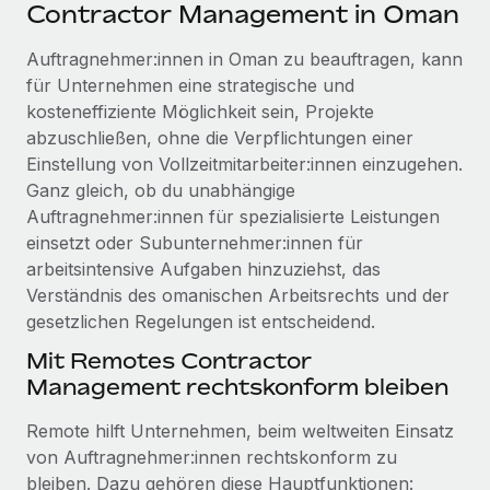
Events
Contractor Management in Oman
Tools
Partner werden
Newsroom
Auftragnehmer:innen in Oman zu beauftragen, kann
Entdecke die Möglichkeiten einer Partnerschaft
für Unternehmen eine strategische und
DIENSTLEISTUNGEN
Informationen zu Gehältern und Qualifikationen
Remote Build
Demnächst verfügbar
kosteneffiziente Möglichkeit sein, Projekte
Frag unsere Expert:innen
Beratung zu Integrationen und KI-Automatisierung
abzuschließen, ohne die Verpflichtungen einer
Insights Center
Hilfe von Expert:innen für globale HR & Compliance
Einstellung von Vollzeitmitarbeiter:innen einzugehen.
Hol dir Unterstützung
Ganz gleich, ob du unabhängige
Background-Checks
FALLSTUDIEN
Auftragnehmer:innen für spezialisierte Leistungen
Einfacheres Bewerber:innen-Screening
Alle Ressourcen anzeigen
einsetzt oder Subunternehmer:innen für
So hat der KI-Vorreiter Weaviate sein Team mit
arbeitsintensive Aufgaben hinzuziehst, das
Remote um 120 % vergrößert
Compliance Watchtower
Verständnis des omanischen Arbeitsrechts und der
Lückenlose Compliance
BLOG
Weaviate auf einen Blick Weaviate entwickelt KI-basierte
gesetzlichen Regelungen ist entscheidend.
Open-Source-Infrastrukturen. Das...
Globale Payroll
Geräteverwaltung
Mit Remotes Contractor
Globale Bereitstellung und Verfolgung von IT-
Mehr erfahren
Management rechtskonform bleiben
EOR und PEO
Geräten
Contractor Management
Remote hilft Unternehmen, beim weltweiten Einsatz
Gründung von Niederlassungen
von Auftragnehmer:innen rechtskonform zu
Strategische Partnerschaft zwischen
Steuern
Schnelle, rechtssichere Gründung von
Reverse Tech und Remote für Contractor
bleiben. Dazu gehören diese Hauptfunktionen: