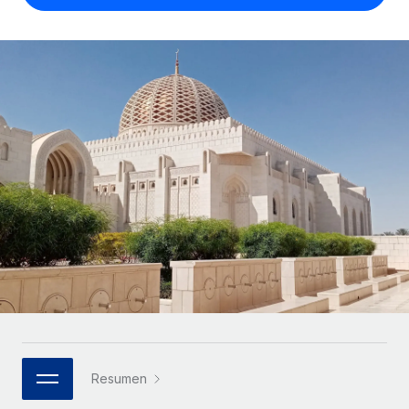
Compáranos con otras empresas.
Iniciar sesión
Contractor Management
Nederlands
Calculadora de pagos a autónomos
Integra y gestiona a autónomos globalmente.
Descubre opciones de divisas y tiempos de pago para
ETAPAS DE CRECIMIENTO
Français
autónomos globales.
PEO
Startups
Externaliza tareas laborales complejas.
Deutsch
Soluciones ágiles de RR. HH. globales y nóminas para
APRENDIZAJE CON REMOTE
empresas en crecimiento.
Español
Guías y recursos
INFRAESTRUCTURA
Mediana empresa
Conexión Remote
Casos prácticos
Amplía tu equipo con soluciones de RR. HH.
Italiano
Integra los RR. HH. en tus flujos de trabajo sin
personalizadas.
Glosario de RR. HH.
complicaciones.
Português (Portugal)
Empresa
Listas de verificación y plantillas
Plataforma
RR. HH. globales para grandes empresas.
日本語
Funciones esenciales de RR. HH. integradas para tu
Biblioteca de descripciones de puestos
equipo.
한국어
ASOCIARSE
Webinarios
Conectar
Nuevo
Socios tecnológicos estratégicos
Resumen
中文（简体）
Conecta cualquier herramienta de IA con Remote
Eventos
Integra la gestión de los RR. HH. globales en tu
mediante nuestro MCP.