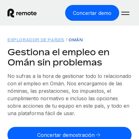
Concertar demo
Inicio
EXPLORADOR DE PAÍSES
OMÁN
Productos
Gestiona el empleo en
Omán sin problemas
Soluciones
EMPLEO GLOBAL
Nómina global
No sufras a la hora de gestionar todo lo relacionado
Recursos
COBERTURA MUNDIAL
Gestiona las nóminas de forma sencilla y conforme a la
con el empleo en Omán. Nos encargamos de las
Explorador de países
legalidad.
nóminas, las prestaciones, los impuestos, el
Precios
HERRAMIENTAS Y CALCULADORAS
Consulta el soporte del empleo global según el país.
cumplimiento normativo e incluso las opciones
Employer of Record
Calculadora del riesgo de clasificación errónea
sobre acciones de tu equipo en este país, y todo en
Explorador estatal de EE. UU.
Expándete en todo el mundo sin gastar en entidades.
Consulta el riesgo de clasificación errónea por país.
una plataforma fácil de usar.
Simplifica la contratación en todos los estados de EE.
Español
Contractor of Record
Calculadora del coste por empleado
UU.
Contrata a autónomos en cualquier parte del mundo
Calcula lo que cuestan los empleados en total en
Concertar demostración
English
Comparador de Remote
cumpliendo la normativa.
cualquier país.