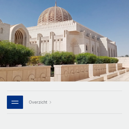
Zzp'ers internationaal onboarden en beheren
Betalingscalculator voor zzp'ers
Inloggen
Nederlands
Ontdek valuta-opties en betaalsnelheden voor
PEO
GROEIFASE
internationale zzp'ers
Ingewikkelde HR-taken eenvoudig uitbesteden
Français
Start-ups
Flexibele global HR en payroll solutions voor groeiende
LEREN MET REMOTE
Deutsch
bedrijven
INFRASTRUCTUUR
Onderzoek en gidsen
Remote Embedded
Mid-market
Español
HR naadloos in workflows integreren
Casestudy's
Teams uitbreiden met HR solutions op maat
Italiano
Platform
HR-woordenlijst
Enterprise
Ingebouwde essentiële HR-functies voor je team
Global HR voor grote bedrijven
Português (Portugal)
Checklists en templates
Verbinden
Nieuw
Bibliotheek met functiebeschrijvingen
日本語
AI-tools koppelen aan Remote met onze MCP
WERK MET ONS SAMEN
Overzicht
Strategische technologiepartners
Webinars
Integraties
한국어
Integreer global HR flexibel in je platform
Processen stroomlijnen met essentiële zakelijke tools
Evenementen
中文（简体）
Een partner worden
Newsroom