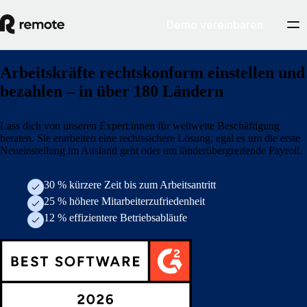
Demo vereinbaren
Arbeitskräfte rechtskonform einstellen und
bezahlen – in über 180 Ländern
Lass dich von unseren Expert:innen für weltweite Beschäftigung
beraten. Sie erarbeiten eine rechtssichere Lösung, egal es um die erste
Neueinstellung im Ausland geht oder um länderübergreifende Payroll.
30 % kürzere Zeit bis zum Arbeitsantritt
25 % höhere Mitarbeiterzufriedenheit
12 % effizientere Betriebsabläufe