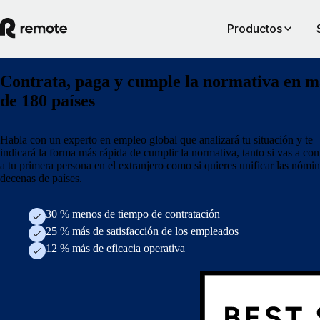
Productos
Contrata, paga y cumple la normativa en m
de 180 países
Habla con un experto en empleo global que analizará tu situación y te
indicará la forma más rápida de cumplir la normativa, tanto si vas a con
a tu primera persona en el extranjero como si quieres unificar las nómi
decenas de países.
30 % menos de tiempo de contratación
25 % más de satisfacción de los empleados
12 % más de eficacia operativa