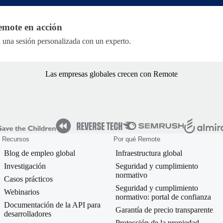
emote en acción
emote en acción
una sesión personalizada con un experto.
Las empresas globales crecen con Remote
Recursos
Por qué Remote
Blog de empleo global
Infraestructura global
Investigación
Seguridad y cumplimiento
normativo
Casos prácticos
Seguridad y cumplimiento
Webinarios
normativo: portal de confianza
Documentación de la API para
Garantía de precio transparente
desarrolladores
Protección de la propiedad