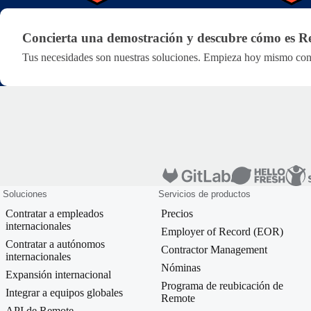
Concierta una demostración y descubre cómo es R
Concierta una demostración y descubre cómo es R
Tus necesidades son nuestras soluciones. Empieza hoy mismo con 
Soluciones
Servicios de productos
Contratar a empleados
Precios
internacionales
Employer of Record (EOR)
Contratar a autónomos
Contractor Management
internacionales
Nóminas
Expansión internacional
Programa de reubicación de
Integrar a equipos globales
Remote
API de Remote