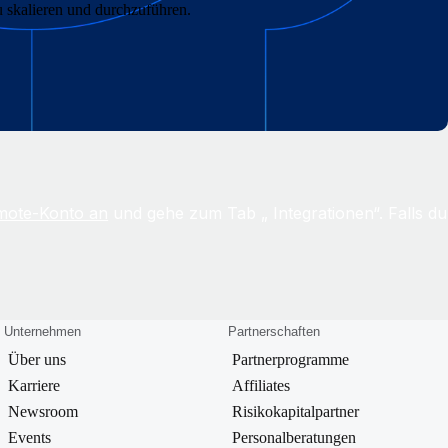
u skalieren und durchzuführen.
emote-Konto an
und gehe zum Tab „ Integrationen“. Falls du
Unternehmen
Partnerschaften
Über uns
Partnerprogramme
Karriere
Affiliates
Newsroom
Risikokapitalpartner
Events
Personalberatungen