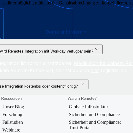
es dir ermöglicht, mühelos die Gehaltsabrechnung zu konsolidieren, z
Demo anfordern
wird Remotes Integration mit Workday verfügbar sein?
tegration ist schon einsatzbereit.
Melde dich bei deinem R
kein Remote-Kunde bist, kannst du dich
hier
registrieren.
ese Integration kostenlos oder kostenpflichtig?
Ressourcen
Warum Remote?
Unser Blog
Globale Infrastruktur
Forschung
Sicherheit und Compliance
Fallstudien
Sicherheit und Compliance:
Trust Portal
Webinare