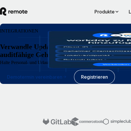
Produkte
INTEGRATIONEN
Verwandle Updates in Workday in präzise,
auditfähige Gehaltsberechnungen.
Halte Personal- und Urlaubsdaten immer aktuell auf Workday und Remo
Demotermin vereinbaren
Registrieren