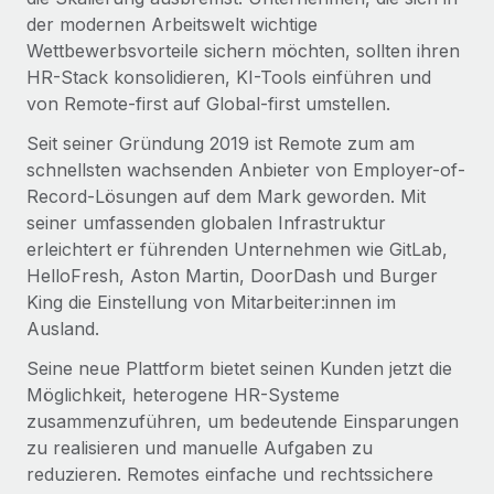
Management und Payroll
Niederlassungen
der modernen Arbeitswelt wichtige
Den Blog erkunden
Reverse Tech auf einen Blick Das Gesundheits- und
Wettbewerbsvorteile sichern möchten, sollten ihren
Mobilität und Relocation
Wellness-Startup Reverse Tech hat das globale...
HR-Stack konsolidieren, KI-Tools einführen und
Mühelose Relocation von Mitarbeiter:innen
von Remote-first auf Global-first umstellen.
BLOG
Mehr erfahren
Benefits
Seit seiner Gründung 2019 ist Remote zum am
Neues zu Remote-Produkten: Integration mit
Mühelose Verwaltung von Benefits
schnellsten wachsenden Anbieter von Employer-of-
Gusto und Zero und Contractor Management
Record-Lösungen auf dem Mark geworden. Mit
Plus
seiner umfassenden globalen Infrastruktur
Auch im neuen Jahr wollen wir bei Remote Unternehmen
erleichtert er führenden Unternehmen wie GitLab,
aller Größen dabei unterstützen, die beste...
HelloFresh, Aston Martin, DoorDash und Burger
King die Einstellung von Mitarbeiter:innen im
Mehr erfahren
Ausland.
Seine neue Plattform bietet seinen Kunden jetzt die
Wie Phiture 55 Mitarbeiter:innen in 19 Ländern
Möglichkeit, heterogene HR-Systeme
mit Remote verwaltet
zusammenzuführen, um bedeutende Einsparungen
Phiture ist der unumstrittene Marktführer im Bereich der
zu realisieren und manuelle Aufgaben zu
Wachstumsberatung für mobile Apps. Das...
reduzieren. Remotes einfache und rechtssichere