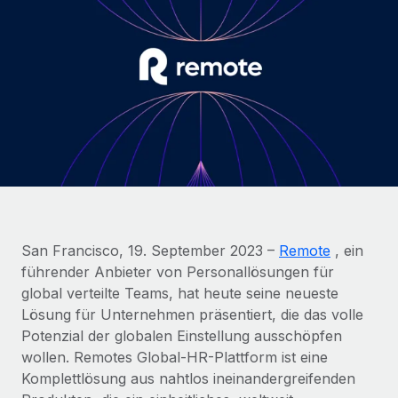
Globales Onboarding und Verwalten von
Gesamtbeschäftigungskosten
Anmelden
Freelancer:innen
Nederlands
WACHSTUMSPHASE
Honorarzahlungen berechnen
PEO
Français
Informationen zu möglichen Währungen und
Startups
Auslagern von komplexen HR-Aufgaben
Abwicklungsfristen für globale Freelancer:innen
Agile HR- und Payroll-Lösungen für wachsende
Deutsch
Unternehmen
INFRASTRUKTUR
LERNEN MIT REMOTE
Mittelstand
Español
Remote Embedded
Maßgeschneiderte HR-Lösungen, um Teams zu
Forschung und Leitfäden
Nahtlose Integration der HR in bestehende Abläufe
vergrößern
Italiano
Fallstudien
Plattform
Enterprise
Português (Portugal)
San Francisco, 19. September 2023 –
Remote
, ein
Integrierte HR-Kernfunktionen für dein Team
HR-Glossar
Globale HR für Konzerne und Großunternehmen
führender Anbieter von Personallösungen für
Verknüpfen
Neu
日本語
global verteilte Teams, hat heute seine neueste
Checklisten und Vorlagen
Verknüpfung beliebiger KI-Tools mit Remote über unser
Lösung für Unternehmen präsentiert, die das volle
PARTNER WERDEN
Bibliothek für Stellenbeschreibungen
한국어
MCP
Potenzial der globalen Einstellung ausschöpfen
Strategische Technologiepartner
wollen. Remotes Global-HR-Plattform ist eine
Webinare
Integrationen
Flexible Einbettung von Global-HR-Funktionen in deine
中文（简体）
Komplettlösung aus nahtlos ineinandergreifenden
Plattform
Prozessoptimierung mit unverzichtbaren Business-