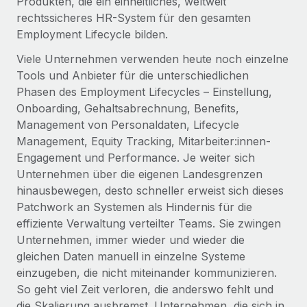
Produkten, die ein einheitliches, weltweit
Events
Tools
rechtssicheres HR-System für den gesamten
Partner werden
Newsroom
Employment Lifecycle bilden.
Entdecke die Möglichkeiten einer Partnerschaft
DIENSTLEISTUNGEN
Viele Unternehmen verwenden heute noch einzelne
Informationen zu Gehältern und Qualifikationen
Remote Build
Demnächst verfügbar
Tools und Anbieter für die unterschiedlichen
Frag unsere Expert:innen
Beratung zu Integrationen und KI-Automatisierung
Insights Center
Phasen des Employment Lifecycles – Einstellung,
Hilfe von Expert:innen für globale HR & Compliance
Onboarding, Gehaltsabrechnung, Benefits,
Hol dir Unterstützung
Management von Personaldaten, Lifecycle
Background-Checks
FALLSTUDIEN
Management, Equity Tracking, Mitarbeiter:innen-
Einfacheres Bewerber:innen-Screening
Alle Ressourcen anzeigen
Engagement und Performance. Je weiter sich
So hat der KI-Vorreiter Weaviate sein Team mit
Remote um 120 % vergrößert
Compliance Watchtower
Unternehmen über die eigenen Landesgrenzen
hinausbewegen, desto schneller erweist sich dieses
Lückenlose Compliance
BLOG
Weaviate auf einen Blick Weaviate entwickelt KI-basierte
Patchwork an Systemen als Hindernis für die
Open-Source-Infrastrukturen. Das...
Globale Payroll
Geräteverwaltung
effiziente Verwaltung verteilter Teams. Sie zwingen
Globale Bereitstellung und Verfolgung von IT-
Mehr erfahren
Unternehmen, immer wieder und wieder die
EOR und PEO
Geräten
gleichen Daten manuell in einzelne Systeme
Contractor Management
einzugeben, die nicht miteinander kommunizieren.
Gründung von Niederlassungen
Strategische Partnerschaft zwischen
So geht viel Zeit verloren, die anderswo fehlt und
Steuern
Schnelle, rechtssichere Gründung von
Reverse Tech und Remote für Contractor
die Skalierung ausbremst. Unternehmen, die sich in