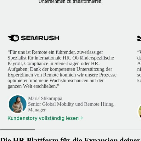
Unternehmen zu transformieren.
“Für uns ist Remote ein führender, zuverlässiger
“
Spezialist für internationale HR. Ob länderspezifische
d
Payroll, Compliance in Steuerfragen oder HR-
A
Aufgaben: Dank der kompetenten Unterstützung der
n
Expert:innen von Remote konnten wir unsere Prozesse
s
optimieren und neue Wachstumschancen auf der
k
ganzen Welt erschließen.”
Maria Shkaruppa
Senior Global Mobility und Remote Hiring
Manager
Kundenstory vollständig lesen
Die HR-Plattform für die Expansion deiner