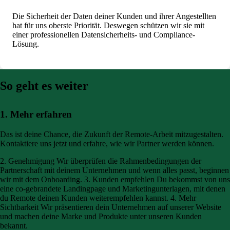
Die Sicherheit der Daten deiner Kunden und ihrer Angestellten
hat für uns oberste Priorität. Deswegen schützen wir sie mit
einer professionellen Datensicherheits- und Compliance-
Lösung.
So geht es weiter
1. Mehr erfahren
Das ist deine Chance, die Zukunft der Remote-Arbeit mitzugestalten.
Kontaktiere uns jetzt und erfahre, wie wir Partner werden können.
2. Genehmigung
Wir überprüfen die Rahmenbedingungen der
Partnerschaft mit deinem Unternehmen und wenn alles passt, beginnen
wir mit dem Onboarding.
3. Kunden empfehlen
Du bekommst von uns
eine co-gebrandete Landingpage und Marketingunterlagen, mit denen
du Remote deinen Kunden weiterempfehlen kannst.
4. Mehr
Sichtbarkeit
Wir präsentieren dein Unternehmen auf unserer Website
und machen deine Marke und Produkte unter unseren Kunden
bekannt.