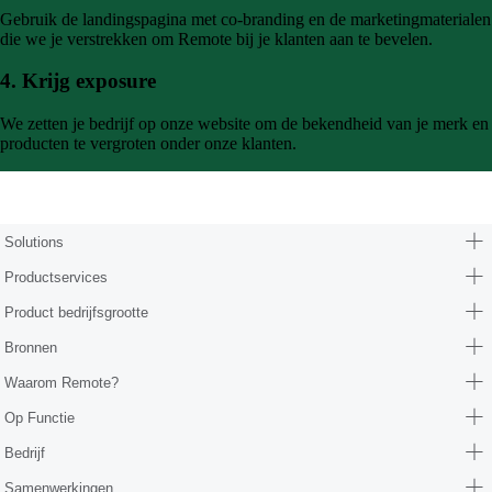
Gebruik de landingspagina met co-branding en de marketingmaterialen
die we je verstrekken om Remote bij je klanten aan te bevelen.
4. Krijg exposure
We zetten je bedrijf op onze website om de bekendheid van je merk en
producten te vergroten onder onze klanten.
Form (partners/hr-consultants)
Solutions
Productservices
Product bedrijfsgrootte
Bronnen
Waarom Remote?
Op Functie
Bedrijf
Samenwerkingen