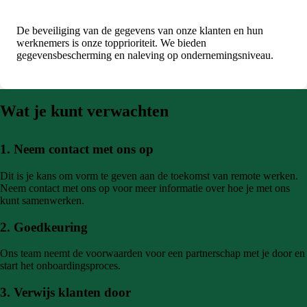
De beveiliging van de gegevens van onze klanten en hun
werknemers is onze topprioriteit. We bieden
gegevensbescherming en naleving op ondernemingsniveau.
Wat je kunt verwachten
1. Neem contact met ons op
Dit is je kans om vorm te geven aan de toekomst van remote werken.
Neem contact met ons op voor meer informatie over hoe je met ons
kunt samenwerken.
2. Goedkeuring
Ons team neemt de voorwaarden voor een partnerschap met je door en
start het onboardingsproces.
3. Verwijs klanten door