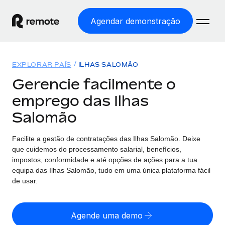
Agendar demonstração
Início
EXPLORAR PAÍS
ILHAS SALOMÃO
Produtos
Gerencie facilmente o
emprego das Ilhas
Soluções
EMPREGO GLOBAL
Salomão
Processamento Salarial
Preçário
COBERTURA GLOBAL
Processamento salarial fácil e em conformidade
Facilite a gestão de contratações
das
Ilhas Salomão. Deixe
Explorador de países
que cuidemos do processamento salarial, benefícios,
Employer of Record
Encontra apoio para emprego global por país
impostos, conformidade e até opções de ações para a tua
Expanda globalmente sem custos de constituição de
Português (Portugal)
equipa
das
Ilhas Salomão, tudo em uma única plataforma fácil
Comparar a Remote
entidades
de usar.
Veja como nos comparamos com os outros
English
Contractor Management
Integra e gere trabalhadores independentes
Agende uma demo
Início de sessão
Nederlands
TORNE-SE NOSSO PARCEIRO
globalmente