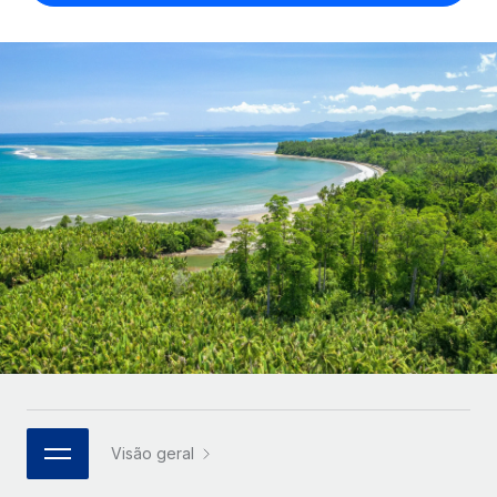
Parceiros tecnológicos estratégicos
Français
Integre os RH globais na sua plataforma de forma
SERVICES
flexível
Deutsch
Perguntar a um especialista
Obtenha apoio especializado em RH e
Español
CASE STUDIES
conformidade globais
Italiano
Português (Portugal)
日本語
한국어
中文（简体）
Visão geral