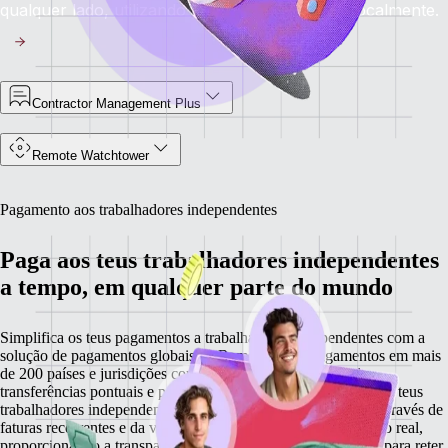
qualquer lado, utilizando contratos adaptados localmente.
Contractor Management Plus
Remote Watchtower
Pagamento aos trabalhadores independentes
Paga aos teus trabalhadores independentes
a tempo, em qualquer parte do mundo
Simplifica os teus pagamentos a trabalhadores independentes com a
solução de pagamentos globais da Remote. Gere pagamentos em mais
de 200 países e jurisdições com total facilidade, garantindo
transferências pontuais e previsíveis nas moedas preferidas dos teus
trabalhadores independentes. A Remote minimiza os atrasos através de
faturas recorrentes e da visibilidade dos pagamentos em tempo real,
proporcionando a transparência e a tranquilidade necessárias para reter