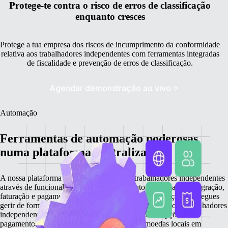
Protege-te contra o risco de erros de classificação
enquanto cresces
Protege a tua empresa dos riscos de incumprimento da conformidade
relativa aos trabalhadores independentes com ferramentas integradas
de fiscalidade e prevenção de erros de classificação.
Agendar demonstração ao vivo
Automação
Ferramentas de automação poderosas
numa plataforma centralizada
A nossa plataforma simplifica a gestão de trabalhadores independentes
através de funcionalidades avançadas de automação para a integração,
faturação e pagamentos globais. Através da centralização, consegues
gerir de forma eficiente todas as tarefas relacionadas com trabalhadores
independentes, garantindo uma integração rápida, opções de
pagamento flexíveis e transações seguras em moedas locais em