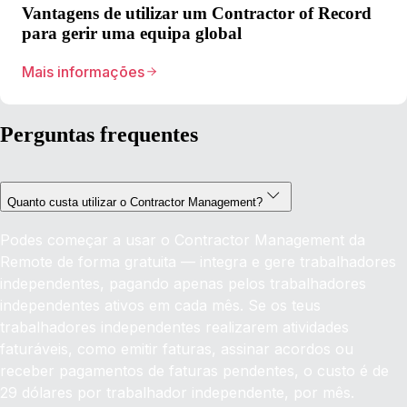
Vantagens de utilizar um Contractor of Record
para gerir uma equipa global
Mais informações
Perguntas frequentes
Quanto custa utilizar o Contractor Management?
Podes começar a usar o Contractor Management da
Remote de forma gratuita — integra e gere trabalhadores
independentes, pagando apenas pelos trabalhadores
independentes ativos em cada mês. Se os teus
trabalhadores independentes realizarem atividades
faturáveis, como emitir faturas, assinar acordos ou
receber pagamentos de faturas pendentes, o custo é de
29 dólares por trabalhador independente, por mês.