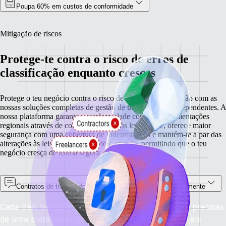
Poupa 60% em custos de conformidade
Mitigação de riscos
Protege-te contra o risco de erros de
classificação enquanto cresces
Protege o teu negócio contra o risco de erros de classificação com as
nossas soluções completas de gestão de trabalhadores independentes. A
nossa plataforma garante a conformidade com as regulamentações
regionais através de contratos adaptados localmente, oferece maior
segurança com uma cobertura de indemnização e mantém-te a par das
alterações às leis laborais em todo o mundo, permitindo que o teu
negócio cresça de forma segura e escalável.
Contratos de trabalhadores independentes adaptados localmente
Cada país tem as suas próprias regras, mas tu só precisas
de uma plataforma para garantir a conformidade em