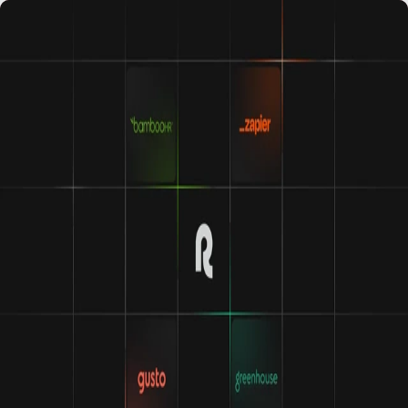
As integrações tornam a Remote ainda melhor
A nossa capacidade de integração é fantástica. Liga a
Remote a algumas das principais empresas de RH do mundo
e descobre como tudo pode ser mais fácil quando todas as
tuas ferramentas funcionam em conjunto.
Conhece as nossas integrações