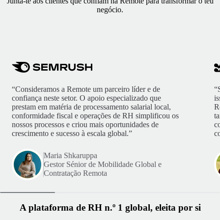
Junta-te aos clientes que confiam na Remote para transformar o teu
negócio.
“Consideramos a Remote um parceiro líder e de
“
confiança neste setor. O apoio especializado que
i
prestam em matéria de processamento salarial local,
R
conformidade fiscal e operações de RH simplificou os
t
nossos processos e criou mais oportunidades de
c
crescimento e sucesso à escala global.”
c
Maria Shkaruppa
Gestor Sénior de Mobilidade Global e
Contratação Remota
A plataforma de RH n.º 1 global, eleita por si