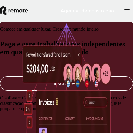
Agendar demonstração
Começa em qualquer lugar. Cresce no mundo inteiro.
Paga e gere trabalhadores independentes
em qualquer parte do mundo
Agendar uma demonstração
Inscreve-te
O software Contractor management possui proteção contra erros de
classificação, automações úteis e pagamentos ultrarrápidos que te
poupam tempo, dinheiro e preocupações.