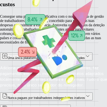
custos
Consegue uma poupança significativa com o nosso sistema de gestão
de trabalhadores independentes, concebido para reduzir as tuas
despesas e maximizar a eficiência. Aproveita os benefícios da deteção
automática de trabalhadores independentes ativos para evitares
cobranças desnecessárias, reduz custos de conformidade em vários
países e conta com uma plataforma unificada que gere todas as tuas
necessidades de forma eficaz.
Uma única plataforma para todas as tuas necessidades
Adiciona ou remove trabalhadores independentes, faz
pagamentos em várias moedas, cria contratos adaptados
localmente em diferentes idiomas e muito mais. Tudo o que
precisas, num único separador do navegador.
Nunca pagues por trabalhadores independentes inativos