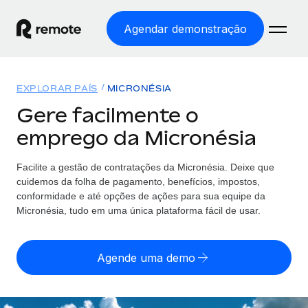
Agendar demonstração
Início
EXPLORAR PAÍS
MICRONÉSIA
Produtos
Gere facilmente o
emprego da Micronésia
Soluções
EMPREGO GLOBAL
Processamento Salarial
Facilite a gestão de contratações da Micronésia. Deixe que
Preçário
COBERTURA GLOBAL
Processamento salarial fácil e em conformidade
cuidemos da folha de pagamento, benefícios, impostos,
Explorador de países
conformidade e até opções de ações para sua equipe da
Employer of Record
Micronésia, tudo em uma única plataforma fácil de usar.
Encontra apoio para emprego global por país
Expanda globalmente sem custos de constituição de
Português (Portugal)
Comparar a Remote
entidades
Agende uma demo
Veja como nos comparamos com os outros
English
Contractor Management
Integra e gere trabalhadores independentes
Início de sessão
Nederlands
TORNE-SE NOSSO PARCEIRO
globalmente