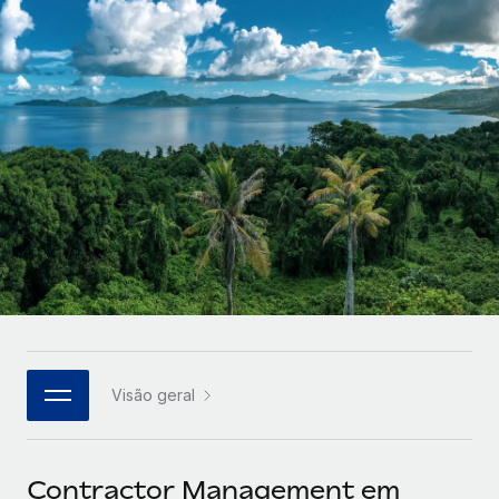
Parceiros tecnológicos estratégicos
Français
Integre os RH globais na sua plataforma de forma
SERVICES
flexível
Deutsch
Perguntar a um especialista
Obtenha apoio especializado em RH e
Español
CASE STUDIES
conformidade globais
Italiano
Português (Portugal)
日本語
한국어
Visão geral
中文（简体）
Contractor Management em