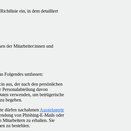
ichtlinie ein, in dem detailliert
n der Mitarbeiter:innen und
nn Folgendes umfassen:
r:in aus, der nach den persönlichen
ie Personalabteilung davon
 Daten verwenden, um betrügerische
 zu begehen.
tte dürfen nachahmen
Ausgelagerte
wendung von Phishing-E-Mails oder
 Mitarbeitern zu erhalten. Sie
en zu bestehlen.