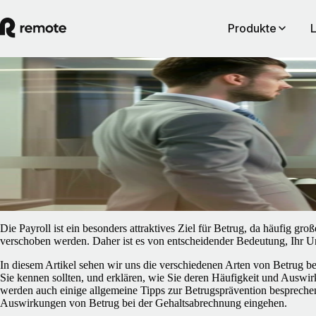
Produkte
Blog
/
Payroll
Betrug bei der Payroll: So minimieren Sie 
Risiko für Ihr Unternehmen
16. April 2025
By
Jonathan Goldsmith
Die Payroll ist ein besonders attraktives Ziel für Betrug, da häufig g
verschoben werden. Daher ist es von entscheidender Bedeutung, Ihr 
In diesem Artikel sehen wir uns die verschiedenen Arten von Betrug be
Sie kennen sollten, und erklären, wie Sie deren Häufigkeit und Ausw
werden auch einige allgemeine Tipps zur Betrugsprävention besprechen
Auswirkungen von Betrug bei der Gehaltsabrechnung eingehen.