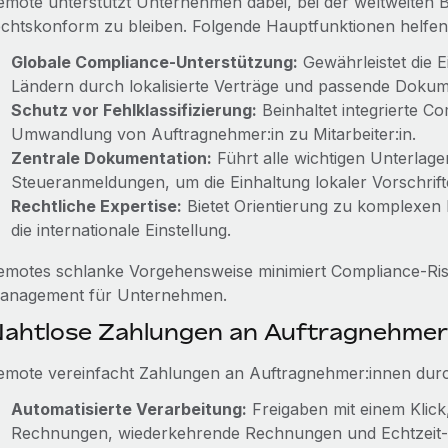
emote unterstützt Unternehmen dabei, bei der weltweiten
echtskonform zu bleiben. Folgende Hauptfunktionen helfen
Globale Compliance-Unterstützung:
Gewährleistet die E
Ländern durch lokalisierte Verträge und passende Dokum
Schutz vor Fehlklassifizierung:
Beinhaltet integrierte C
Umwandlung von Auftragnehmer:in zu Mitarbeiter:in.
Zentrale Dokumentation:
Führt alle wichtigen Unterlage
Steueranmeldungen, um die Einhaltung lokaler Vorschrifte
Rechtliche Expertise:
Bietet Orientierung zu komplexen 
die internationale Einstellung.
emotes schlanke Vorgehensweise minimiert Compliance-Risi
anagement für Unternehmen.
ahtlose Zahlungen an Auftragnehmer
emote vereinfacht Zahlungen an Auftragnehmer:innen dur
Automatisierte Verarbeitung:
Freigaben mit einem Klick
Rechnungen, wiederkehrende Rechnungen und Echtzeit-