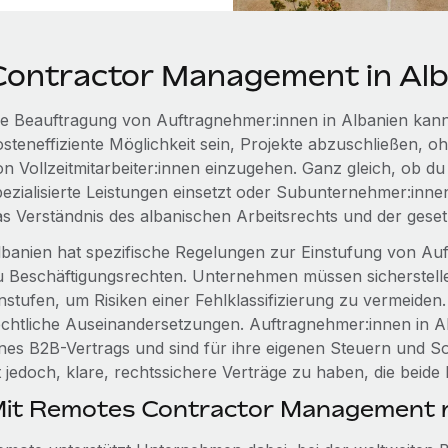
Contractor Management in Alb
ie Beauftragung von Auftragnehmer:innen in Albanien kann
osteneffiziente Möglichkeit sein, Projekte abzuschließen, oh
on Vollzeitmitarbeiter:innen einzugehen. Ganz gleich, ob 
pezialisierte Leistungen einsetzt oder Subunternehmer:inne
as Verständnis des albanischen Arbeitsrechts und der geset
lbanien hat spezifische Regelungen zur Einstufung von Au
u Beschäftigungsrechten. Unternehmen müssen sicherstellen
instufen, um Risiken einer Fehlklassifizierung zu vermeide
echtliche Auseinandersetzungen. Auftragnehmer:innen in Alb
ines B2B-Vertrags und sind für ihre eigenen Steuern und S
t jedoch, klare, rechtssichere Verträge zu haben, die beide
it Remotes Contractor Management r