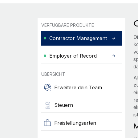
VERFÜGBARE PRODUKTE
D
Contractor Management
k
v
Employer of Record
s
d
ÜBERSICHT
A
z
Erweitere dein Team
e
r
Steuern
e
is
Freistellungsarten
M