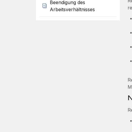
R
Beendigung des
r
Arbeitsverhältnisses
R
M
N
R