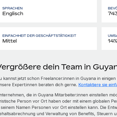
SPRACHEN
BEV
Englisch
74
EINFACHHEIT DER GESCHÄFTSTÄTIGKEIT
UMS
Mittel
14
Vergrößere dein Team in Guya
u kannst jetzt schon Freelancer:innen in Guyana in einig
nsere Expert:innen beraten dich gerne.
Kontaktiere sie einf
nternehmen, die in Guyana Mitarbeiter:innen einstellen m
uristische Person vor Ort haben oder mit einem globalen Pe
n seinem Namen Personen vor Ort einstellen kann. Die Entwi
ehaltsabrechnung und Verwaltung von Benefits, Steuern 