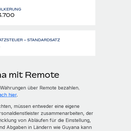
ÖLKERUNG
3.700
ATZSTEUER – STANDARDSATZ
%
na mit Remote
en Währungen über Remote bezahlen.
ach hier
.
öchten, müssen entweder eine eigene
rsonaldienstleister zusammenarbeiten, der
cklung von Abläufen für die Einstellung,
und Abgaben in Ländern wie Guyana kann