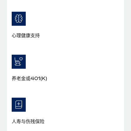
福利
actually looks like
轻松管理员工福利
了解更多
Most teams hear "payroll implementation" and picture a
six-month project with a dedicated team....
了解更多
心理健康支持
养老金或401(K)
人寿与伤残保险