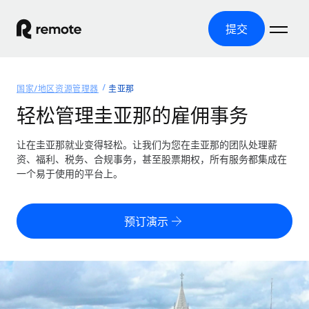
提交
首页
国家/地区资源管理器
圭亚那
产品
轻松管理圭亚那的雇佣事务
解决方案
全球招聘
让在圭亚那就业变得轻松。让我们为您在圭亚那的团队处理薪
资、福利、税务、合规事务，甚至股票期权，所有服务都集成在
全球薪资管理
资源
一个易于使用的平台上。
覆盖全球
轻松运行合规薪资
国家/地区资源管理器
定价
工具与计算器
第三方雇佣托管服务
按国家/地区查找全球雇佣支持
预订演示
零实体成本实现全球扩张
误分类风险计算工具
美国各州浏览器
按国家/地区检查员工误分类风险
第三方合同工托管服务
简化美国各州的招聘
中文（简体）
全球合规聘用合同工
员工成本计算器
Remote 无惧对比
计算任何国家的员工总成本
合同工管理
English
了解我们的竞争优势