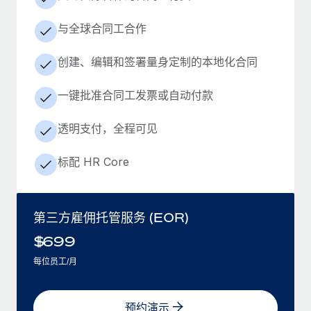
与全球合同工合作
创建、编辑和签署量身定制的本地化合同
一键批准合同工发票或自动付款
透明支付，全程可见
标配 HR Core
第三方雇佣托管服务 (EOR)
$
699
每位员工/月
预约演示