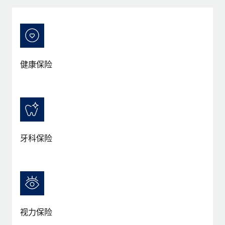
服务
薪金与人才洞察
Remote Build
即将推出
咨询专家
集成与人工智能自动化咨询
洞察中心
获得全球人力资源与合规方面的专家帮助
获得支持
背景调查
案例研究
健康保险
简化候选人筛选流程
查看全部资源
Cultivating a Thriving Remote-First Culture in
Partnership with Remote
合规守望台
防范合规风险
博客
At a glance Discover the evolution of TheyDo, a pioneering
journey management platform that has...
设备管理
Why owned entities are key to maintaining
EOR compliance
在全球范围内配置和跟踪 IT 设备
牙科保险
了解更多
As the global workforce continues to expand in response
实体设立
to the demands of today’s labor market, the...
快速建立合规实体
Reverse Tech's strategic partnership with
Remote for contractor management and
了解更多
人员调配与搬迁
payroll
轻松搬迁员工
Reverse Tech at a glance Health and wellness startup,
视力保险
What a Workday global payroll implementation
Reverse Tech, partnered with Remote to manage...