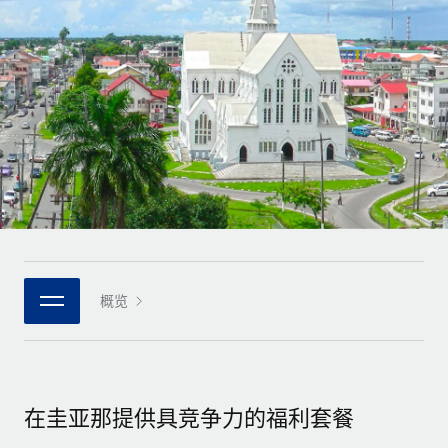
全球合同工入职与管理
合同工薪酬结算计算器
登录
Nederlands
探索全球合同工的结算货币选项与结算速度
PEO
成长阶段
外包复杂雇佣任务
Français
初创企业
通过 REMOTE 学习
为成长型企业量身打造的全球敏捷型人力资源与薪资解决方案
Deutsch
研究与指引
基础设施
中型市场
Remote Embedded
案例研究
通过定制化人力资源解决方案扩展团队
Español
将人力资源无缝融入工作流程
人力资源术语表
企业
Italiano
平台
面向大型企业的全球化人力资源服务
核对表和模板
团队的内置核心人力资源功能
Português (Portugal)
职位描述库
连接
概览
新的
与我们携手合作
日本語
使用我们的 MCP 将任何人工智能工具与 Remote 平台相连
战略技术合作伙伴
网络研讨会
集成
灵活地将全球人力资源嵌入您的平台
한국어
活动
借助核心业务工具简化流程
成为合作伙伴
在圭亚那提供具竞争力的福利套餐
中文（简体）
新闻室
与我们共探合作机遇