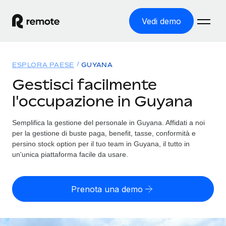
Vedi demo
Home
ESPLORA PAESE
GUYANA
Prodotti
Gestisci facilmente
l'occupazione in Guyana
Soluzioni
ASSUMI NEL MONDO
Global Payroll
Semplifica la gestione del personale in Guyana. Affidati a noi
Tariffe
COPERTURA GLOBALE
Gestisci il payroll a norma, in tutta semplicità
per la gestione di buste paga, benefit, tasse, conformità e
Ricerca paesi
persino stock option per il tuo team in Guyana, il tutto in
Employer of Record
un'unica piattaforma facile da usare.
Trova i servizi di supporto all’impiego per ogni Paese
Espanditi con zero costi di entità locale
Italiano
Confronta Remote
Contractor Management
Prenota una demo
Scopri come ci confrontiamo con gli altri
English
Recluta e gestisci collaboratori a livello globale
Login
Nederlands
DIVENTA NOSTRO PARTNER