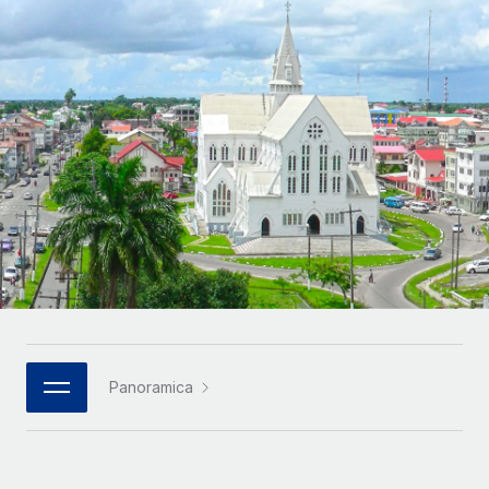
SERVICES
Partner tecnologici strategici
Français
Chiedi a un esperto
Integra l'HR globale nella tua piattaforma in modo
Affidati agli esperti per la gestione HR e la
flessibile
Deutsch
compliance globale
Español
CASE STUDIES
Italiano
Português (Portugal)
日本語
한국어
Panoramica
中文（简体）