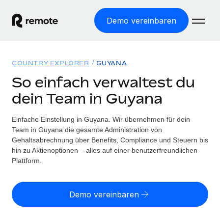
Demo vereinbaren
Startseite
COUNTRY EXPLORER
GUYANA
Produkte
So einfach verwaltest du
dein Team in Guyana
Lösungen
WELTWEITE BESCHÄFTIGUNG
Globale Payroll
Einfache Einstellung in Guyana. Wir übernehmen für dein
Ressourcen
WELTWEITE ABDECKUNG
Einfache, rechtssicher Payroll
Team in Guyana die gesamte Administration von
Country Explorer
Gehaltsabrechnung über Benefits, Compliance und Steuern bis
Preise
TOOLS UND RECHNER
Employer of Record
hin zu Aktienoptionen – alles auf einer benutzerfreundlichen
Länderspezifische Unterstützung bei der Einstellung
Weltweites Wachstum ohne Kosten für Niederlassungen
Plattform.
Scheinselbstständigkeitsrisiko berechnen
Explorer für US-Bundesstaaten
Länderspezifische Einschätzung des
Contractor of Record
Einfache Einstellung in allen US-Bundesstaaten
Scheinselbstständigkeitsrisikos
Deutsch
Rechtssichere, weltweite Arbeit mit Freelancer:innen
Demo vereinbaren
Remote im Vergleich
Personalkostenrechner
Contractor Management
English
Vergleiche mit unseren Mitbewerbern
Länderspezifische Berechnung der