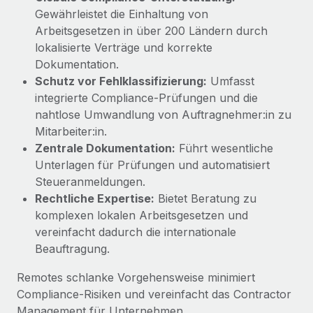
Management und Payroll
Niederlassungen
Gewährleistet die Einhaltung von
Den Blog erkunden
Reverse Tech auf einen Blick Das Gesundheits- und
Arbeitsgesetzen in über 200 Ländern durch
Mobilität und Relocation
Wellness-Startup Reverse Tech hat das globale...
lokalisierte Verträge und korrekte
Mühelose Relocation von Mitarbeiter:innen
Dokumentation.
BLOG
Mehr erfahren
Schutz vor Fehlklassifizierung:
Umfasst
Benefits
integrierte Compliance-Prüfungen und die
Neues zu Remote-Produkten: Integration mit
Mühelose Verwaltung von Benefits
Gusto und Zero und Contractor Management
nahtlose Umwandlung von Auftragnehmer:in zu
Plus
Mitarbeiter:in.
Zentrale Dokumentation:
Führt wesentliche
Auch im neuen Jahr wollen wir bei Remote Unternehmen
Unterlagen für Prüfungen und automatisiert
aller Größen dabei unterstützen, die beste...
Steueranmeldungen.
Mehr erfahren
Rechtliche Expertise:
Bietet Beratung zu
komplexen lokalen Arbeitsgesetzen und
vereinfacht dadurch die internationale
Wie Phiture 55 Mitarbeiter:innen in 19 Ländern
Beauftragung.
mit Remote verwaltet
Remotes schlanke Vorgehensweise minimiert
Phiture ist der unumstrittene Marktführer im Bereich der
Compliance-Risiken und vereinfacht das Contractor
Wachstumsberatung für mobile Apps. Das...
Management für Unternehmen.