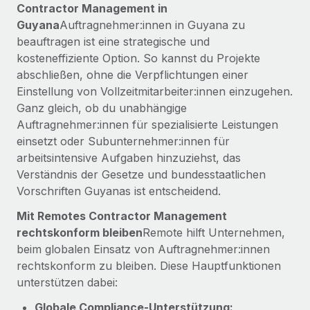
Events
Contractor Management in
Tools
Partner werden
Guyana
Auftragnehmer:innen in Guyana zu
Newsroom
Entdecke die Möglichkeiten einer Partnerschaft
beauftragen ist eine strategische und
DIENSTLEISTUNGEN
kosteneffiziente Option. So kannst du Projekte
Informationen zu Gehältern und Qualifikationen
Remote Build
Demnächst verfügbar
abschließen, ohne die Verpflichtungen einer
Frag unsere Expert:innen
Beratung zu Integrationen und KI-Automatisierung
Insights Center
Einstellung von Vollzeitmitarbeiter:innen einzugehen.
Hilfe von Expert:innen für globale HR & Compliance
Ganz gleich, ob du unabhängige
Hol dir Unterstützung
Auftragnehmer:innen für spezialisierte Leistungen
Background-Checks
FALLSTUDIEN
einsetzt oder Subunternehmer:innen für
Einfacheres Bewerber:innen-Screening
Alle Ressourcen anzeigen
arbeitsintensive Aufgaben hinzuziehst, das
So hat der KI-Vorreiter Weaviate sein Team mit
Verständnis der Gesetze und bundesstaatlichen
Remote um 120 % vergrößert
Compliance Watchtower
Vorschriften Guyanas ist entscheidend.
Lückenlose Compliance
BLOG
Weaviate auf einen Blick Weaviate entwickelt KI-basierte
Open-Source-Infrastrukturen. Das...
Globale Payroll
Mit Remotes Contractor Management
Geräteverwaltung
rechtskonform bleiben
Remote hilft Unternehmen,
Globale Bereitstellung und Verfolgung von IT-
Mehr erfahren
EOR und PEO
beim globalen Einsatz von Auftragnehmer:innen
Geräten
rechtskonform zu bleiben. Diese Hauptfunktionen
Contractor Management
unterstützen dabei:
Gründung von Niederlassungen
Strategische Partnerschaft zwischen
Steuern
Schnelle, rechtssichere Gründung von
Reverse Tech und Remote für Contractor
Globale Compliance-Unterstützung: