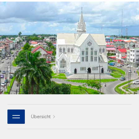
Globales Onboarding und Verwalten von
Gesamtbeschäftigungskosten
Anmelden
Freelancer:innen
Nederlands
WACHSTUMSPHASE
Honorarzahlungen berechnen
PEO
Français
Informationen zu möglichen Währungen und
Startups
Auslagern von komplexen HR-Aufgaben
Abwicklungsfristen für globale Freelancer:innen
Agile HR- und Payroll-Lösungen für wachsende
Deutsch
Unternehmen
INFRASTRUKTUR
LERNEN MIT REMOTE
Mittelstand
Español
Remote Embedded
Maßgeschneiderte HR-Lösungen, um Teams zu
Forschung und Leitfäden
Nahtlose Integration der HR in bestehende Abläufe
vergrößern
Italiano
Fallstudien
Plattform
Enterprise
Português (Portugal)
Integrierte HR-Kernfunktionen für dein Team
HR-Glossar
Globale HR für Konzerne und Großunternehmen
Verknüpfen
Neu
日本語
Checklisten und Vorlagen
Verknüpfung beliebiger KI-Tools mit Remote über unser
PARTNER WERDEN
Bibliothek für Stellenbeschreibungen
한국어
MCP
Übersicht
Strategische Technologiepartner
Webinare
Integrationen
Flexible Einbettung von Global-HR-Funktionen in deine
中文（简体）
Plattform
Prozessoptimierung mit unverzichtbaren Business-