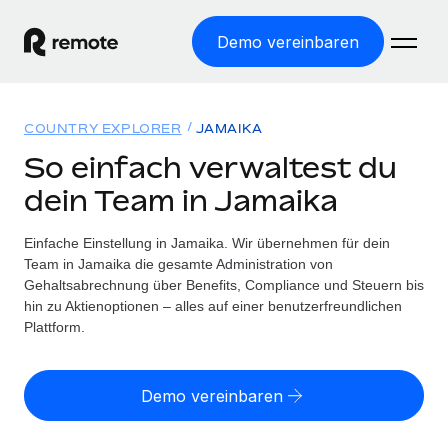
Demo vereinbaren
Startseite
COUNTRY EXPLORER
JAMAIKA
Produkte
So einfach verwaltest du
dein Team in Jamaika
Lösungen
WELTWEITE BESCHÄFTIGUNG
Globale Payroll
Einfache Einstellung in Jamaika. Wir übernehmen für dein
Ressourcen
WELTWEITE ABDECKUNG
Einfache, rechtssicher Payroll
Team in Jamaika die gesamte Administration von
Country Explorer
Gehaltsabrechnung über Benefits, Compliance und Steuern bis
Preise
TOOLS UND RECHNER
Employer of Record
hin zu Aktienoptionen – alles auf einer benutzerfreundlichen
Länderspezifische Unterstützung bei der Einstellung
Weltweites Wachstum ohne Kosten für Niederlassungen
Plattform.
Scheinselbstständigkeitsrisiko berechnen
Explorer für US-Bundesstaaten
Länderspezifische Einschätzung des
Contractor of Record
Einfache Einstellung in allen US-Bundesstaaten
Scheinselbstständigkeitsrisikos
Deutsch
Rechtssichere, weltweite Arbeit mit Freelancer:innen
Demo vereinbaren
Remote im Vergleich
Personalkostenrechner
Contractor Management
English
Vergleiche mit unseren Mitbewerbern
Länderspezifische Berechnung der