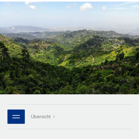
Globales Onboarding und Verwalten von
Gesamtbeschäftigungskosten
Anmelden
Freelancer:innen
Nederlands
WACHSTUMSPHASE
Honorarzahlungen berechnen
PEO
Français
Informationen zu möglichen Währungen und
Startups
Auslagern von komplexen HR-Aufgaben
Abwicklungsfristen für globale Freelancer:innen
Agile HR- und Payroll-Lösungen für wachsende
Deutsch
Unternehmen
INFRASTRUKTUR
LERNEN MIT REMOTE
Mittelstand
Español
Remote Embedded
Maßgeschneiderte HR-Lösungen, um Teams zu
Forschung und Leitfäden
Nahtlose Integration der HR in bestehende Abläufe
vergrößern
Italiano
Fallstudien
Plattform
Enterprise
Português (Portugal)
Integrierte HR-Kernfunktionen für dein Team
HR-Glossar
Globale HR für Konzerne und Großunternehmen
Verknüpfen
Neu
日本語
Checklisten und Vorlagen
Verknüpfung beliebiger KI-Tools mit Remote über unser
PARTNER WERDEN
Bibliothek für Stellenbeschreibungen
한국어
MCP
Übersicht
Strategische Technologiepartner
Webinare
Integrationen
Flexible Einbettung von Global-HR-Funktionen in deine
中文（简体）
Plattform
Prozessoptimierung mit unverzichtbaren Business-