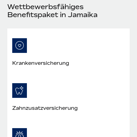
Mehr erfahren
Wettbewerbsfähiges
Benefitspaket in Jamaika
Kranken­versicherung
Zahn­zusatz­versicherung