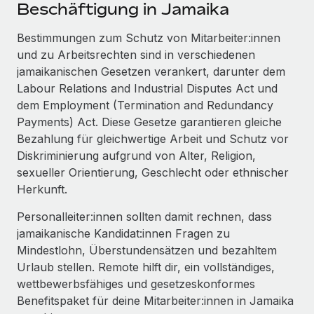
Events
Beschäftigung in Jamaika
Tools
Partner werden
Newsroom
Bestimmungen zum Schutz von Mitarbeiter:innen
Entdecke die Möglichkeiten einer Partnerschaft
und zu Arbeitsrechten sind in verschiedenen
DIENSTLEISTUNGEN
Informationen zu Gehältern und Qualifikationen
Remote Build
Demnächst verfügbar
jamaikanischen Gesetzen verankert, darunter dem
Frag unsere Expert:innen
Beratung zu Integrationen und KI-Automatisierung
Labour Relations and Industrial Disputes Act und
Insights Center
Hilfe von Expert:innen für globale HR & Compliance
dem Employment (Termination and Redundancy
Hol dir Unterstützung
Payments) Act. Diese Gesetze garantieren gleiche
Background-Checks
FALLSTUDIEN
Bezahlung für gleichwertige Arbeit und Schutz vor
Einfacheres Bewerber:innen-Screening
Alle Ressourcen anzeigen
Diskriminierung aufgrund von Alter, Religion,
So hat der KI-Vorreiter Weaviate sein Team mit
sexueller Orientierung, Geschlecht oder ethnischer
Remote um 120 % vergrößert
Compliance Watchtower
Herkunft.
Lückenlose Compliance
BLOG
Weaviate auf einen Blick Weaviate entwickelt KI-basierte
Personalleiter:innen sollten damit rechnen, dass
Open-Source-Infrastrukturen. Das...
Globale Payroll
Geräteverwaltung
jamaikanische Kandidat:innen Fragen zu
Globale Bereitstellung und Verfolgung von IT-
Mehr erfahren
EOR und PEO
Mindestlohn, Überstundensätzen und bezahltem
Geräten
Urlaub stellen. Remote hilft dir, ein vollständiges,
Contractor Management
wettbewerbsfähiges und gesetzeskonformes
Gründung von Niederlassungen
Strategische Partnerschaft zwischen
Benefitspaket für deine Mitarbeiter:innen in Jamaika
Steuern
Schnelle, rechtssichere Gründung von
Reverse Tech und Remote für Contractor