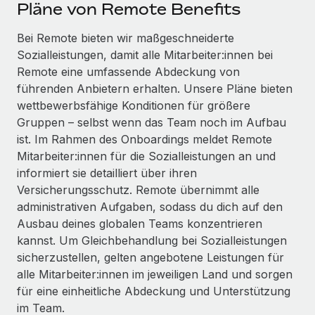
Events
Pläne von Remote Benefits
Tools
Partner werden
Newsroom
Bei Remote bieten wir maßgeschneiderte
Entdecke die Möglichkeiten einer Partnerschaft
Sozialleistungen, damit alle Mitarbeiter:innen bei
DIENSTLEISTUNGEN
Informationen zu Gehältern und Qualifikationen
Remote Build
Demnächst verfügbar
Remote eine umfassende Abdeckung von
Frag unsere Expert:innen
Beratung zu Integrationen und KI-Automatisierung
führenden Anbietern erhalten. Unsere Pläne bieten
Insights Center
Hilfe von Expert:innen für globale HR & Compliance
wettbewerbsfähige Konditionen für größere
Hol dir Unterstützung
Gruppen – selbst wenn das Team noch im Aufbau
Background-Checks
FALLSTUDIEN
ist. Im Rahmen des Onboardings meldet Remote
Einfacheres Bewerber:innen-Screening
Alle Ressourcen anzeigen
Mitarbeiter:innen für die Sozialleistungen an und
So hat der KI-Vorreiter Weaviate sein Team mit
informiert sie detailliert über ihren
Remote um 120 % vergrößert
Compliance Watchtower
Versicherungsschutz. Remote übernimmt alle
Lückenlose Compliance
BLOG
Weaviate auf einen Blick Weaviate entwickelt KI-basierte
administrativen Aufgaben, sodass du dich auf den
Open-Source-Infrastrukturen. Das...
Globale Payroll
Ausbau deines globalen Teams konzentrieren
Geräteverwaltung
kannst. Um Gleichbehandlung bei Sozialleistungen
Globale Bereitstellung und Verfolgung von IT-
Mehr erfahren
EOR und PEO
sicherzustellen, gelten angebotene Leistungen für
Geräten
alle Mitarbeiter:innen im jeweiligen Land und sorgen
Contractor Management
Gründung von Niederlassungen
für eine einheitliche Abdeckung und Unterstützung
Strategische Partnerschaft zwischen
Steuern
im Team.
Schnelle, rechtssichere Gründung von
Reverse Tech und Remote für Contractor