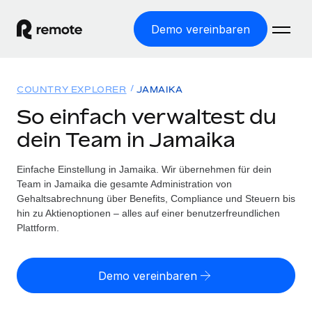
Demo vereinbaren
Startseite
COUNTRY EXPLORER
JAMAIKA
Produkte
So einfach verwaltest du
dein Team in Jamaika
Lösungen
WELTWEITE BESCHÄFTIGUNG
Globale Payroll
Einfache Einstellung in Jamaika. Wir übernehmen für dein
Ressourcen
WELTWEITE ABDECKUNG
Einfache, rechtssicher Payroll
Team in Jamaika die gesamte Administration von
Country Explorer
Gehaltsabrechnung über Benefits, Compliance und Steuern bis
Preise
TOOLS UND RECHNER
Employer of Record
hin zu Aktienoptionen – alles auf einer benutzerfreundlichen
Länderspezifische Unterstützung bei der Einstellung
Weltweites Wachstum ohne Kosten für Niederlassungen
Plattform.
Scheinselbstständigkeitsrisiko berechnen
Explorer für US-Bundesstaaten
Länderspezifische Einschätzung des
Contractor of Record
Einfache Einstellung in allen US-Bundesstaaten
Scheinselbstständigkeitsrisikos
Deutsch
Rechtssichere, weltweite Arbeit mit Freelancer:innen
Demo vereinbaren
Remote im Vergleich
Personalkostenrechner
Contractor Management
English
Vergleiche mit unseren Mitbewerbern
Länderspezifische Berechnung der