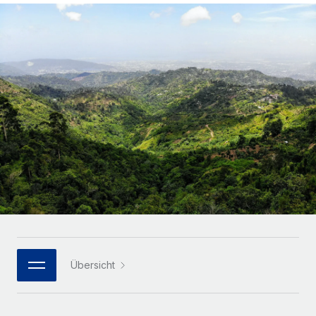
Globales Onboarding und Verwalten von
Gesamtbeschäftigungskosten
Anmelden
Freelancer:innen
Nederlands
WACHSTUMSPHASE
Honorarzahlungen berechnen
PEO
Français
Informationen zu möglichen Währungen und
Startups
Auslagern von komplexen HR-Aufgaben
Abwicklungsfristen für globale Freelancer:innen
Agile HR- und Payroll-Lösungen für wachsende
Deutsch
Unternehmen
INFRASTRUKTUR
LERNEN MIT REMOTE
Mittelstand
Español
Remote Embedded
Maßgeschneiderte HR-Lösungen, um Teams zu
Forschung und Leitfäden
Nahtlose Integration der HR in bestehende Abläufe
vergrößern
Italiano
Fallstudien
Plattform
Enterprise
Português (Portugal)
Integrierte HR-Kernfunktionen für dein Team
HR-Glossar
Globale HR für Konzerne und Großunternehmen
Verknüpfen
Neu
日本語
Checklisten und Vorlagen
Verknüpfung beliebiger KI-Tools mit Remote über unser
PARTNER WERDEN
Bibliothek für Stellenbeschreibungen
한국어
MCP
Übersicht
Strategische Technologiepartner
Webinare
Integrationen
Flexible Einbettung von Global-HR-Funktionen in deine
中文（简体）
Plattform
Prozessoptimierung mit unverzichtbaren Business-