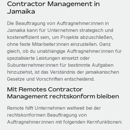
Events
Contractor Management in
Tools
Partner werden
Jamaika
Newsroom
Entdecke die Möglichkeiten einer Partnerschaft
Die Beauftragung von Auftragnehmer:innen in
DIENSTLEISTUNGEN
Informationen zu Gehältern und Qualifikationen
Remote Build
Demnächst verfügbar
Jamaika kann für Unternehmen strategisch und
Frag unsere Expert:innen
Beratung zu Integrationen und KI-Automatisierung
kosteneffizient sein, um Projekte abzuschließen,
Insights Center
Hilfe von Expert:innen für globale HR & Compliance
ohne feste Mitarbeiter:innen einzustellen. Ganz
Hol dir Unterstützung
gleich, ob du unabhängige Auftragnehmer:innen für
Background-Checks
FALLSTUDIEN
spezialisierte Leistungen einsetzt oder
Einfacheres Bewerber:innen-Screening
Alle Ressourcen anzeigen
Subunternehmer:innen für bestimmte Aufgaben
So hat der KI-Vorreiter Weaviate sein Team mit
hinzuziehst, ist das Verständnis der jamaikanischen
Remote um 120 % vergrößert
Compliance Watchtower
Gesetze und Vorschriften entscheidend.
Lückenlose Compliance
BLOG
Weaviate auf einen Blick Weaviate entwickelt KI-basierte
Mit Remotes Contractor
Open-Source-Infrastrukturen. Das...
Globale Payroll
Geräteverwaltung
Management rechtskonform bleiben
Globale Bereitstellung und Verfolgung von IT-
Mehr erfahren
EOR und PEO
Geräten
Remote hilft Unternehmen weltweit bei der
Contractor Management
rechtskonformen Beauftragung von
Gründung von Niederlassungen
Strategische Partnerschaft zwischen
Auftragnehmer:innen mit folgenden Kernfunktionen:
Steuern
Schnelle, rechtssichere Gründung von
Reverse Tech und Remote für Contractor