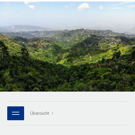
Globales Onboarding und Verwalten von
Gesamtbeschäftigungskosten
Anmelden
Freelancer:innen
Nederlands
WACHSTUMSPHASE
Honorarzahlungen berechnen
PEO
Français
Informationen zu möglichen Währungen und
Startups
Auslagern von komplexen HR-Aufgaben
Abwicklungsfristen für globale Freelancer:innen
Agile HR- und Payroll-Lösungen für wachsende
Deutsch
Unternehmen
INFRASTRUKTUR
LERNEN MIT REMOTE
Mittelstand
Español
Remote Embedded
Maßgeschneiderte HR-Lösungen, um Teams zu
Forschung und Leitfäden
Nahtlose Integration der HR in bestehende Abläufe
vergrößern
Italiano
Fallstudien
Plattform
Enterprise
Português (Portugal)
Integrierte HR-Kernfunktionen für dein Team
HR-Glossar
Globale HR für Konzerne und Großunternehmen
Verknüpfen
Neu
日本語
Checklisten und Vorlagen
Verknüpfung beliebiger KI-Tools mit Remote über unser
PARTNER WERDEN
Bibliothek für Stellenbeschreibungen
한국어
MCP
Übersicht
Strategische Technologiepartner
Webinare
Integrationen
Flexible Einbettung von Global-HR-Funktionen in deine
中文（简体）
Plattform
Prozessoptimierung mit unverzichtbaren Business-