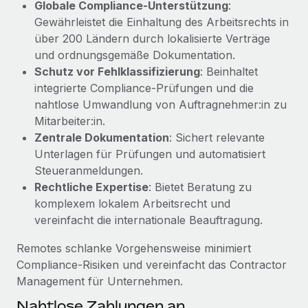
Globale Compliance‑Unterstützung
:
Management und Payroll
Niederlassungen
Den Blog erkunden
Gewährleistet die Einhaltung des Arbeitsrechts in
Reverse Tech auf einen Blick Das Gesundheits- und
über 200 Ländern durch lokalisierte Verträge
Mobilität und Relocation
Wellness-Startup Reverse Tech hat das globale...
und ordnungsgemäße Dokumentation.
Mühelose Relocation von Mitarbeiter:innen
BLOG
Schutz vor Fehlklassifizierung
: Beinhaltet
Mehr erfahren
Benefits
integrierte Compliance‑Prüfungen und die
Neues zu Remote-Produkten: Integration mit
Mühelose Verwaltung von Benefits
nahtlose Umwandlung von Auftragnehmer:in zu
Gusto und Zero und Contractor Management
Mitarbeiter:in.
Plus
Zentrale Dokumentation
: Sichert relevante
Auch im neuen Jahr wollen wir bei Remote Unternehmen
Unterlagen für Prüfungen und automatisiert
aller Größen dabei unterstützen, die beste...
Steueranmeldungen.
Rechtliche Expertise
: Bietet Beratung zu
Mehr erfahren
komplexem lokalem Arbeitsrecht und
vereinfacht die internationale Beauftragung.
Wie Phiture 55 Mitarbeiter:innen in 19 Ländern
Remotes schlanke Vorgehensweise minimiert
mit Remote verwaltet
Compliance‑Risiken und vereinfacht das Contractor
Phiture ist der unumstrittene Marktführer im Bereich der
Management für Unternehmen.
Wachstumsberatung für mobile Apps. Das...
Nahtlose Zahlungen an