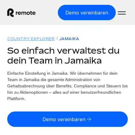
Demo vereinbaren
Startseite
COUNTRY EXPLORER
JAMAIKA
Produkte
So einfach verwaltest du
dein Team in Jamaika
Lösungen
WELTWEITE BESCHÄFTIGUNG
Globale Payroll
Einfache Einstellung in Jamaika. Wir übernehmen für dein
Ressourcen
WELTWEITE ABDECKUNG
Einfache, rechtssicher Payroll
Team in Jamaika die gesamte Administration von
Country Explorer
Gehaltsabrechnung über Benefits, Compliance und Steuern bis
Preise
TOOLS UND RECHNER
Employer of Record
hin zu Aktienoptionen – alles auf einer benutzerfreundlichen
Länderspezifische Unterstützung bei der Einstellung
Weltweites Wachstum ohne Kosten für Niederlassungen
Plattform.
Scheinselbstständigkeitsrisiko berechnen
Explorer für US-Bundesstaaten
Länderspezifische Einschätzung des
Contractor of Record
Einfache Einstellung in allen US-Bundesstaaten
Scheinselbstständigkeitsrisikos
Deutsch
Rechtssichere, weltweite Arbeit mit Freelancer:innen
Demo vereinbaren
Remote im Vergleich
Personalkostenrechner
Contractor Management
English
Vergleiche mit unseren Mitbewerbern
Länderspezifische Berechnung der