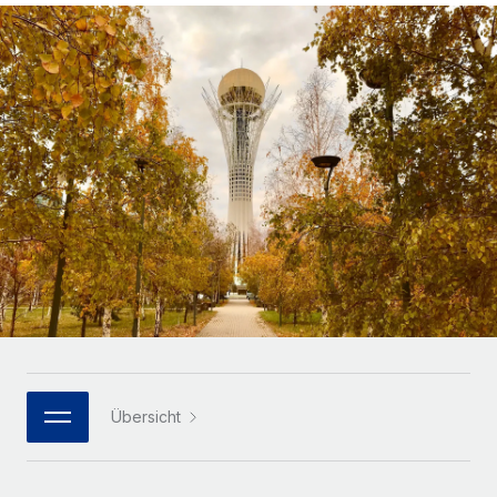
Globales Onboarding und Verwalten von
Gesamtbeschäftigungskosten
Anmelden
Freelancer:innen
Nederlands
WACHSTUMSPHASE
Honorarzahlungen berechnen
PEO
Français
Informationen zu möglichen Währungen und
Startups
Auslagern von komplexen HR-Aufgaben
Abwicklungsfristen für globale Freelancer:innen
Agile HR- und Payroll-Lösungen für wachsende
Deutsch
Unternehmen
INFRASTRUKTUR
LERNEN MIT REMOTE
Mittelstand
Español
Remote Embedded
Maßgeschneiderte HR-Lösungen, um Teams zu
Forschung und Leitfäden
Nahtlose Integration der HR in bestehende Abläufe
vergrößern
Italiano
Fallstudien
Plattform
Enterprise
Português (Portugal)
Integrierte HR-Kernfunktionen für dein Team
HR-Glossar
Globale HR für Konzerne und Großunternehmen
Verknüpfen
Neu
日本語
Checklisten und Vorlagen
Verknüpfung beliebiger KI-Tools mit Remote über unser
PARTNER WERDEN
Bibliothek für Stellenbeschreibungen
한국어
MCP
Übersicht
Strategische Technologiepartner
Webinare
Integrationen
Flexible Einbettung von Global-HR-Funktionen in deine
中文（简体）
Plattform
Prozessoptimierung mit unverzichtbaren Business-