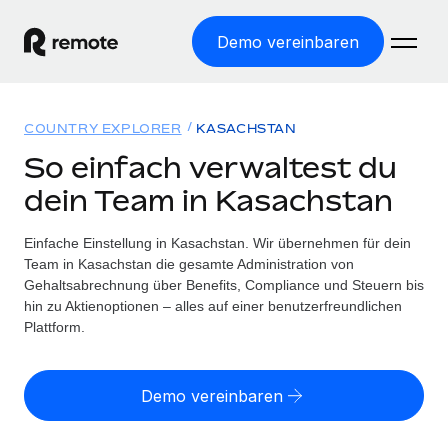
Demo vereinbaren
Startseite
COUNTRY EXPLORER
KASACHSTAN
Produkte
So einfach verwaltest du
dein Team in Kasachstan
Lösungen
WELTWEITE BESCHÄFTIGUNG
Globale Payroll
Einfache Einstellung in Kasachstan. Wir übernehmen für dein
Ressourcen
WELTWEITE ABDECKUNG
Einfache, rechtssicher Payroll
Team in Kasachstan die gesamte Administration von
Country Explorer
Gehaltsabrechnung über Benefits, Compliance und Steuern bis
Preise
TOOLS UND RECHNER
Employer of Record
hin zu Aktienoptionen – alles auf einer benutzerfreundlichen
Länderspezifische Unterstützung bei der Einstellung
Weltweites Wachstum ohne Kosten für Niederlassungen
Plattform.
Scheinselbstständigkeitsrisiko berechnen
Explorer für US-Bundesstaaten
Länderspezifische Einschätzung des
Contractor of Record
Einfache Einstellung in allen US-Bundesstaaten
Scheinselbstständigkeitsrisikos
Deutsch
Rechtssichere, weltweite Arbeit mit Freelancer:innen
Demo vereinbaren
Remote im Vergleich
Personalkostenrechner
Contractor Management
English
Vergleiche mit unseren Mitbewerbern
Länderspezifische Berechnung der