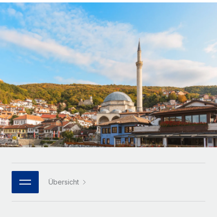
Globales Onboarding und Verwalten von
Gesamtbeschäftigungskosten
Anmelden
Freelancer:innen
Nederlands
WACHSTUMSPHASE
Honorarzahlungen berechnen
PEO
Français
Informationen zu möglichen Währungen und
Startups
Auslagern von komplexen HR-Aufgaben
Abwicklungsfristen für globale Freelancer:innen
Agile HR- und Payroll-Lösungen für wachsende
Deutsch
Unternehmen
INFRASTRUKTUR
LERNEN MIT REMOTE
Mittelstand
Español
Remote Embedded
Maßgeschneiderte HR-Lösungen, um Teams zu
Forschung und Leitfäden
Nahtlose Integration der HR in bestehende Abläufe
vergrößern
Italiano
Fallstudien
Plattform
Enterprise
Português (Portugal)
Integrierte HR-Kernfunktionen für dein Team
HR-Glossar
Globale HR für Konzerne und Großunternehmen
Verknüpfen
Neu
日本語
Checklisten und Vorlagen
Verknüpfung beliebiger KI-Tools mit Remote über unser
PARTNER WERDEN
Bibliothek für Stellenbeschreibungen
한국어
MCP
Übersicht
Strategische Technologiepartner
Webinare
Integrationen
Flexible Einbettung von Global-HR-Funktionen in deine
中文（简体）
Plattform
Prozessoptimierung mit unverzichtbaren Business-