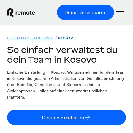
Demo vereinbaren
Startseite
COUNTRY EXPLORER
KOSOVO
Produkte
So einfach verwaltest du
dein Team in Kosovo
Lösungen
WELTWEITE BESCHÄFTIGUNG
Globale Payroll
Einfache Einstellung in Kosovo. Wir übernehmen für dein Team
Ressourcen
WELTWEITE ABDECKUNG
Einfache, rechtssicher Payroll
in Kosovo die gesamte Administration von Gehaltsabrechnung
Country Explorer
über Benefits, Compliance und Steuern bis hin zu
Preise
TOOLS UND RECHNER
Employer of Record
Aktienoptionen – alles auf einer benutzerfreundlichen
Länderspezifische Unterstützung bei der Einstellung
Weltweites Wachstum ohne Kosten für Niederlassungen
Plattform.
Scheinselbstständigkeitsrisiko berechnen
Explorer für US-Bundesstaaten
Länderspezifische Einschätzung des
Contractor of Record
Einfache Einstellung in allen US-Bundesstaaten
Scheinselbstständigkeitsrisikos
Deutsch
Rechtssichere, weltweite Arbeit mit Freelancer:innen
Demo vereinbaren
Remote im Vergleich
Personalkostenrechner
Contractor Management
English
Vergleiche mit unseren Mitbewerbern
Länderspezifische Berechnung der