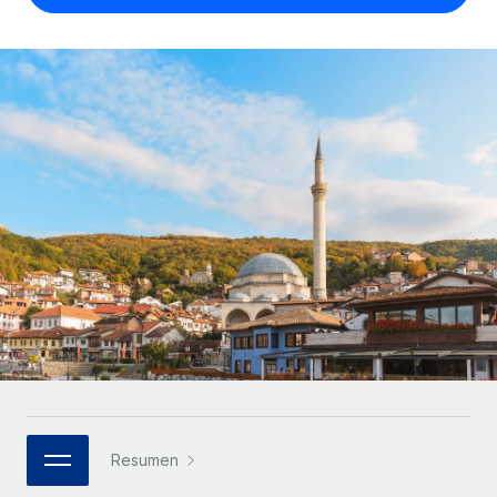
Compáranos con otras empresas.
Iniciar sesión
Contractor Management
Nederlands
Calculadora de pagos a autónomos
Integra y gestiona a autónomos globalmente.
Descubre opciones de divisas y tiempos de pago para
ETAPAS DE CRECIMIENTO
Français
autónomos globales.
PEO
Startups
Externaliza tareas laborales complejas.
Deutsch
Soluciones ágiles de RR. HH. globales y nóminas para
APRENDIZAJE CON REMOTE
empresas en crecimiento.
Español
Guías y recursos
INFRAESTRUCTURA
Mediana empresa
Conexión Remote
Casos prácticos
Amplía tu equipo con soluciones de RR. HH.
Italiano
Integra los RR. HH. en tus flujos de trabajo sin
personalizadas.
Glosario de RR. HH.
complicaciones.
Português (Portugal)
Empresa
Listas de verificación y plantillas
Plataforma
RR. HH. globales para grandes empresas.
日本語
Funciones esenciales de RR. HH. integradas para tu
Biblioteca de descripciones de puestos
equipo.
한국어
ASOCIARSE
Webinarios
Conectar
Nuevo
Socios tecnológicos estratégicos
Resumen
中文（简体）
Conecta cualquier herramienta de IA con Remote
Eventos
Integra la gestión de los RR. HH. globales en tu
mediante nuestro MCP.