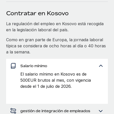
plataforma de forma flexible.
Sala de prensa
Integraciones
Contratar en Kosovo
Asociarse
Optimiza los procesos con herramientas empresariales
Información sobre salarios y talento
Descubre oportunidades de colaborar con nosotros.
esenciales.
La regulación del empleo en Kosovo está recogida
Centro de información
en la legislación laboral del país.
Remote Build
Próximamente
Consultoría de integraciones y automatización con IA.
Obtén ayuda
SERVICIOS
Como en gran parte de Europa, la jornada laboral
típica se considera de ocho horas al día o 40 horas
Pregunta a un experto
Consulta todos los recursos
a la semana.
CASOS PRÁCTICOS
Obtén ayuda de gente experta en RR. HH. globales
y cumplimiento normativo.
BLOG
Salario mínimo
Comprobaciones de antecedentes
Nómina global
El salario mínimo en Kosovo es de
Simplifica los procesos de cribado de candidatos.
500EUR brutos al mes, con vigencia
EOR y PEO
desde el 1 de julio de 2026.
Cumplimiento normativo
Contractor Management
Adelántate a los riesgos de cumplimiento
normativo.
Impuestos
gestión de integración de empleados
Gestión de dispositivos