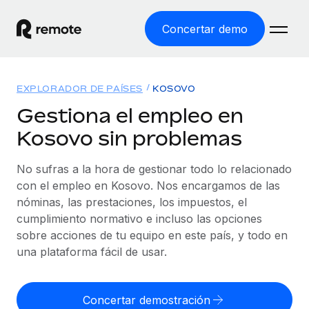
Concertar demo
Inicio
EXPLORADOR DE PAÍSES
KOSOVO
Productos
Gestiona el empleo en
Kosovo sin problemas
Soluciones
EMPLEO GLOBAL
Nómina global
No sufras a la hora de gestionar todo lo relacionado
Recursos
COBERTURA MUNDIAL
Gestiona las nóminas de forma sencilla y conforme a la
con el empleo en Kosovo. Nos encargamos de las
Explorador de países
legalidad.
nóminas, las prestaciones, los impuestos, el
Precios
HERRAMIENTAS Y CALCULADORAS
Consulta el soporte del empleo global según el país.
cumplimiento normativo e incluso las opciones
Employer of Record
Calculadora del riesgo de clasificación errónea
sobre acciones de tu equipo en este país, y todo en
Explorador estatal de EE. UU.
Expándete en todo el mundo sin gastar en entidades.
Consulta el riesgo de clasificación errónea por país.
una plataforma fácil de usar.
Simplifica la contratación en todos los estados de EE.
Español
Contractor of Record
Calculadora del coste por empleado
UU.
Contrata a autónomos en cualquier parte del mundo
Calcula lo que cuestan los empleados en total en
Concertar demostración
English
Comparador de Remote
cumpliendo la normativa.
cualquier país.