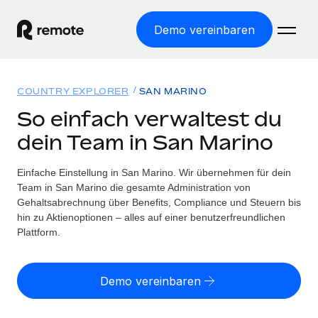
Demo vereinbaren
Startseite
COUNTRY EXPLORER
SAN MARINO
Produkte
So einfach verwaltest du
dein Team in San Marino
Lösungen
WELTWEITE BESCHÄFTIGUNG
Globale Payroll
Einfache Einstellung in San Marino. Wir übernehmen für dein
Ressourcen
WELTWEITE ABDECKUNG
Einfache, rechtssicher Payroll
Team in San Marino die gesamte Administration von
Country Explorer
Gehaltsabrechnung über Benefits, Compliance und Steuern bis
Preise
TOOLS UND RECHNER
Employer of Record
hin zu Aktienoptionen – alles auf einer benutzerfreundlichen
Länderspezifische Unterstützung bei der Einstellung
Weltweites Wachstum ohne Kosten für Niederlassungen
Plattform.
Scheinselbstständigkeitsrisiko berechnen
Explorer für US-Bundesstaaten
Länderspezifische Einschätzung des
Contractor of Record
Einfache Einstellung in allen US-Bundesstaaten
Scheinselbstständigkeitsrisikos
Deutsch
Rechtssichere, weltweite Arbeit mit Freelancer:innen
Demo vereinbaren
Remote im Vergleich
Personalkostenrechner
Contractor Management
English
Vergleiche mit unseren Mitbewerbern
Länderspezifische Berechnung der