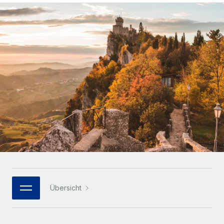
Globales Onboarding und Verwalten von
Gesamtbeschäftigungskosten
Anmelden
Freelancer:innen
Nederlands
WACHSTUMSPHASE
Honorarzahlungen berechnen
PEO
Français
Informationen zu möglichen Währungen und
Startups
Auslagern von komplexen HR-Aufgaben
Abwicklungsfristen für globale Freelancer:innen
Agile HR- und Payroll-Lösungen für wachsende
Deutsch
Unternehmen
INFRASTRUKTUR
LERNEN MIT REMOTE
Mittelstand
Español
Remote Embedded
Maßgeschneiderte HR-Lösungen, um Teams zu
Forschung und Leitfäden
Nahtlose Integration der HR in bestehende Abläufe
vergrößern
Italiano
Fallstudien
Plattform
Enterprise
Português (Portugal)
Integrierte HR-Kernfunktionen für dein Team
HR-Glossar
Globale HR für Konzerne und Großunternehmen
Verknüpfen
Neu
日本語
Checklisten und Vorlagen
Verknüpfung beliebiger KI-Tools mit Remote über unser
PARTNER WERDEN
Bibliothek für Stellenbeschreibungen
한국어
MCP
Übersicht
Strategische Technologiepartner
Webinare
Integrationen
Flexible Einbettung von Global-HR-Funktionen in deine
中文（简体）
Plattform
Prozessoptimierung mit unverzichtbaren Business-